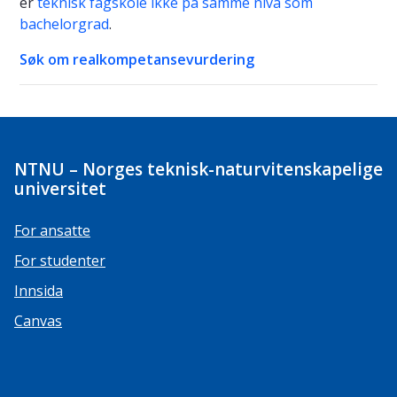
er
teknisk fagskole ikke på samme nivå som
bachelorgrad
.
Søk om realkompetansevurdering
NTNU – Norges teknisk-naturvitenskapelige
universitet
For ansatte
For studenter
Innsida
Canvas