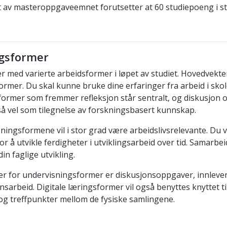
 av masteroppgaveemnet forutsetter at 60 studiepoeng i stud
gsformer
r med varierte arbeidsformer i løpet av studiet. Hovedvekt
ormer. Du skal kunne bruke dine erfaringer fra arbeid i skol
ormer som fremmer refleksjon står sentralt, og diskusjon o
 så vel som tilegnelse av forskningsbasert kunnskap.
ningsformene vil i stor grad være arbeidslivsrelevante. Du v
or å utvikle ferdigheter i utviklingsarbeid over tid. Samarbei
in faglige utvikling.
r for undervisningsformer er diskusjonsoppgaver, innlever
onsarbeid. Digitale læringsformer vil også benyttes knyttet
og treffpunkter mellom de fysiske samlingene.