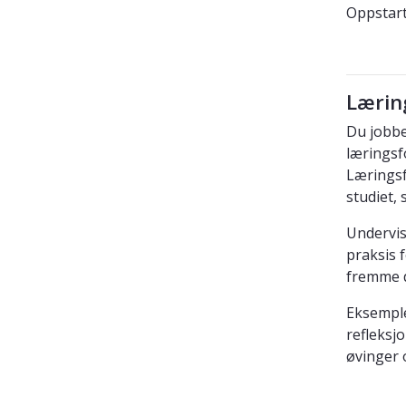
Oppstart
Lærin
Du jobbe
læringsf
Læringsf
studiet,
Undervis
praksis f
fremme d
Eksemple
refleksj
øvinger 