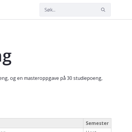
ogram (deltid), Trondheim
ng
oeng, og en masteroppgave på 30 studiepoeng,
Semester