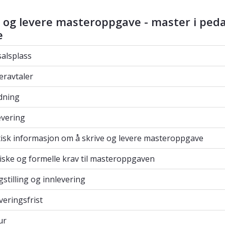
e og levere masteroppgave - master i ped
e
splass
alsplass
avtaler
eravtaler
ning
dning
ering
evering
sk informasjon om å skrive og levere masterop
isk informasjon om å skrive og levere masteroppgave
ke og formelle krav til masteroppgaven
ske og formelle krav til masteroppgaven
tilling og innlevering
gstilling og innlevering
ringsfrist
veringsfrist
ur