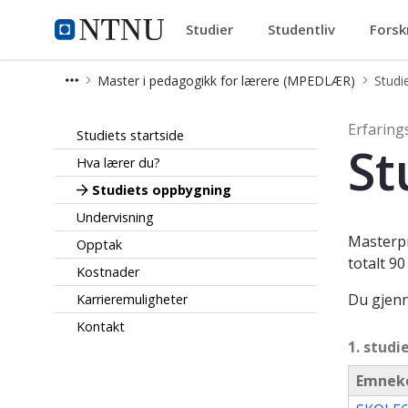
Studier
Studentliv
Forsk
Master i pedagogikk for lærer
NTNU Hjemmeside
Master i pedagogikk for lærere (MPEDLÆR)
Studi
Studiets oppbygning - Pedagogikk f
Erfaring
Studiets startside
St
Hva lærer du?
Studiets oppbygning
Undervisning
Masterpr
Opptak
totalt 9
Kostnader
Du gjenn
Karrieremuligheter
Kontakt
1. studi
Emnek