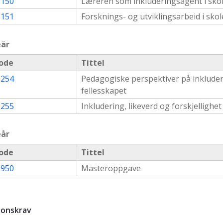
150
Læreren som inkluderingsagent i sko
151
Forsknings- og utviklingsarbeid i sko
eår
ode
Tittel
254
Pedagogiske perspektiver på inkluderin
fellesskapet
255
Inkludering, likeverd og forskjellighe
eår
ode
Tittel
950
Masteroppgave
jonskrav