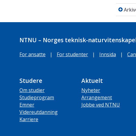
Arkive
Arki
NTNU – Norges teknisk-naturvitenskapel
For ansatte
|
For studenter
|
Innsida
|
Can
Studere
Aktuelt
Om studier
Nyheter
Studieprogram
Arrangement
Emner
Jobbe ved NTNU
Videreutdanning
Karriere