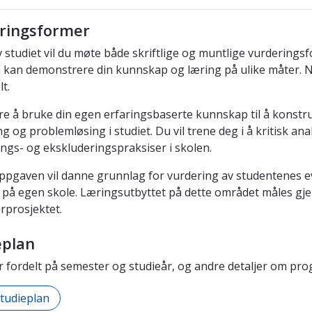
ringsformer
av studiet vil du møte både skriftlige og muntlige vurder
du kan demonstrere din kunnskap og læring på ulike måter. 
lt.
ære å bruke din egen erfaringsbaserte kunnskap til å konstr
ng og problemløsing i studiet. Du vil trene deg i å kritisk a
ings- og ekskluderingspraksiser i skolen.
pgaven vil danne grunnlag for vurdering av studentenes ev
g på egen skole. Læringsutbyttet på dette området måles gjen
rprosjektet.
eplan
 fordelt på semester og studieår, og andre detaljer om pr
studieplan