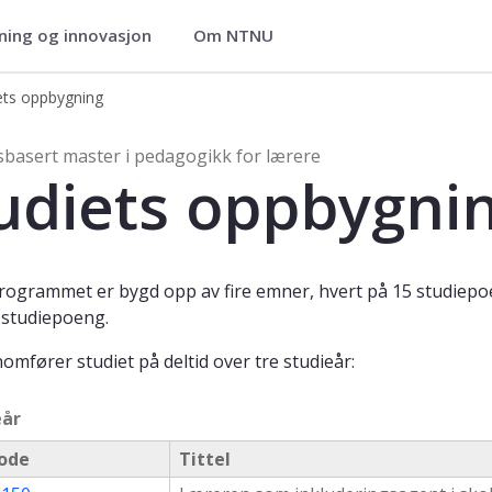
ning og innovasjon
Om NTNU
e (MPEDLÆR)
ets oppbygning
or lærere, erfaringsbasert masterpr
sbasert master i pedagogikk for lærere
udiets oppbygni
ogrammet er bygd opp av fire emner, hvert på 15 studiep
0 studiepoeng.
omfører studiet på deltid over tre studieår:
eår
ode
Tittel