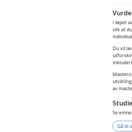
Vurde
I løpet 
slik at 
individue
Du vil l
utforski
inkluder
Masterop
utviklin
av maste
Studi
Se emner
Gå til 