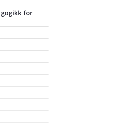
agogikk for
pgave