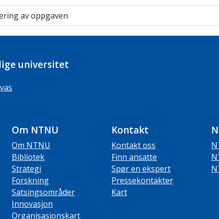
ring av oppgaven
vering av oppgaven
ige universitet
vas
Om NTNU
Kontakt
N
Om NTNU
Kontakt oss
N
Bibliotek
Finn ansatte
N
Strategi
Spør en ekspert
N
Forskning
Pressekontakter
Satsingsområder
Kart
Innovasjon
Organisasjonskart