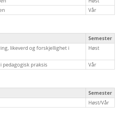
len
Høst
len
Vår
Semester
g, likeverd og forskjellighet i
Høst
t i pedagogisk praksis
Vår
Semester
Høst/Vår