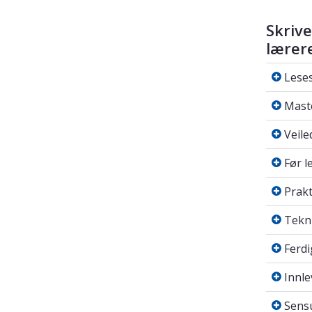
Skriv
lærer
Lesesal
Leses
Master
Mast
Veiled
Veile
Før lev
Før l
Prakti
Prakt
Teknis
Tekni
Ferdigs
Ferdi
Innleve
Innle
Sensur
Sens