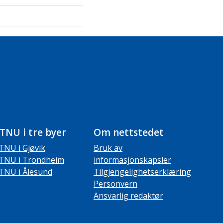
TNU i tre byer
Om nettstedet
TNU i Gjøvik
Bruk av
TNU i Trondheim
informasjonskapsler
TNU i Ålesund
Tilgjengelighetserklæring
Personvern
Ansvarlig redaktør