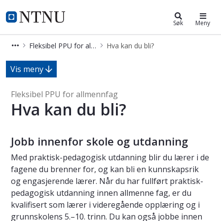
Fleksibel PPU for allmennfag
NTNU Hjemmeside
Søk
Meny
Fleksibel PPU for allmennfag
Hva kan du bli?
Hva kan du bli? - Fleksibel PPU for 
Vis meny
Fleksibel PPU for allmennfag
Hva kan du bli?
Jobb innenfor skole og utdanning
Med praktisk-pedagogisk utdanning blir du lærer i de
fagene du brenner for, og kan bli en kunnskapsrik
og engasjerende lærer. Når du har fullført praktisk-
pedagogisk utdanning innen allmenne fag, er du
kvalifisert som lærer i videregående opplæring og i
grunnskolens 5.–10. trinn. Du kan også jobbe innen