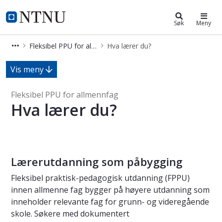
Fleksibel PPU for allmennfag
NTNU Hjemmeside
Søk
Meny
Fleksibel PPU for allmennfag
Hva lærer du?
Hva lærer du? - Fleksibel PPU for a
Vis meny
Fleksibel PPU for allmennfag
Hva lærer du?
Lærerutdanning som påbygging
Fleksibel praktisk-pedagogisk utdanning (FPPU)
innen allmenne fag bygger på høyere utdanning som
inneholder relevante fag for grunn- og videregående
skole. Søkere med dokumentert