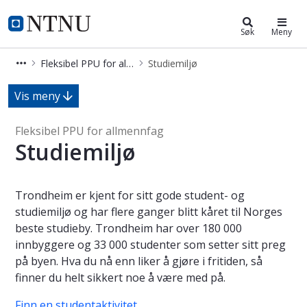
Fleksibel PPU for allmennfag
NTNU Hjemmeside
Søk
Meny
Fleksibel PPU for allmennfag
Studiemiljø
Studiemiljø - Fleksibel PPU for allm
Vis meny
Fleksibel PPU for allmennfag
Studiemiljø
Trondheim er kjent for sitt gode student- og
studiemiljø og har flere ganger blitt kåret til Norges
beste studieby. Trondheim har over 180 000
innbyggere og 33 000 studenter som setter sitt preg
på byen. Hva du nå enn liker å gjøre i fritiden, så
finner du helt sikkert noe å være med på.
Finn en studentaktivitet
.