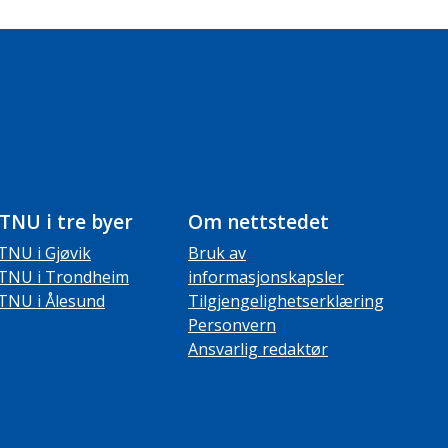
TNU i tre byer
Om nettstedet
TNU i Gjøvik
Bruk av
TNU i Trondheim
informasjonskapsler
TNU i Ålesund
Tilgjengelighetserklæring
Personvern
Ansvarlig redaktør