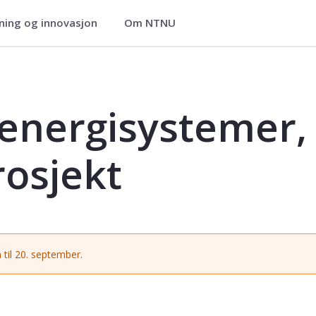
ning og innovasjon
Om NTNU
, fordypningsprosjekt - TEP4522
energisystemer,
osjekt
 til 20. september.