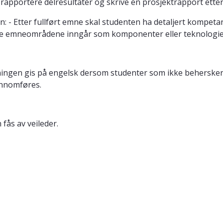
 rapportere delresultater og skrive en prosjektrapport etter
en: - Etter fullført emne skal studenten ha detaljert kompe
se emneområdene inngår som komponenter eller teknologie
dningen gis på engelsk dersom studenter som ikke beherske
ennomføres.
n fås av veileder.