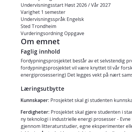
Undervisningsstart
Høst 2026 / Vår 2027
Varighet
1 semester
Undervisningsspråk
Engelsk
Sted
Trondheim
Vurderingsordning
Oppgave
Om emnet
Faglig innhold
Fordypningsprosjektet består av et selvstendig p
fordypningsprosjektet vil være knyttet til vår fo
energiprosessering) Det legges vekt på nært sams
Læringsutbytte
Kunnskaper:
Prosjektet skal gi studenten kunnska
Ferdigheter:
Prosjektet skal gjøre studenten i st
ny teknologi i industrielle energi prosesser - Evne
gjennom litteraturstudier, egne eksperimenter eller