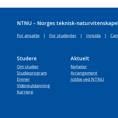
NTNU – Norges teknisk-naturvitenskapel
For ansatte
|
For studenter
|
Innsida
|
Can
Studere
Aktuelt
Om studier
Nyheter
Studieprogram
Arrangement
Emner
Jobbe ved NTNU
Videreutdanning
Karriere