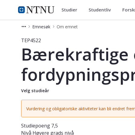
Studier
Studentliv
Forsk
Studier
NTNU Hjemmeside
Emnesøk
Om emnet
Emne - Bærekraftige energisystemer
TEP4522
Bærekraftige 
fordypningspr
Velg studieår
Vurdering og obligatoriske aktiviteter kan bli endret frem
Studiepoeng
7,5
Nivå
Høyere grads nivå