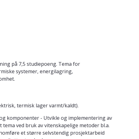
dning på 7,5 studiepoeng. Tema for
ermiske systemer, energilagring,
somhet.
trisk, termisk lager varmt/kaldt).
ser og komponenter - Utvikle og implementering av
ikt tema ved bruk av vitenskapelige metoder bl.a.
ennomføre et større selvstendig prosjektarbeid