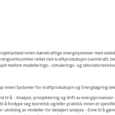
rosjektarbeid innen bærekraftige energisystemer med veile
rskningsvirksomhet rettet mot kraftproduksjon (vannkraft, t
pill mellom modellerings-, simulerings- og laboratorievirk
p innen Systemer for kraftproduksjon og Energilagring (elek
and til å: - Analyse, prosjektering og drift av energiproses
 til å fordype seg teoretisk og/eller praktisk innen et spesif
 utvikling av modeller for detaljert analyse - Evne til å gj