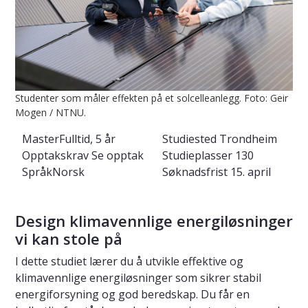
Studenter som måler effekten på et solcelleanlegg. Foto: Geir
Mogen / NTNU.
Master
Fulltid, 5 år
Studiested
Trondheim
Opptakskrav
Se opptak
Studieplasser
130
Språk
Norsk
Søknadsfrist
15. april
Design klimavennlige energiløsninger
vi kan stole på
I dette studiet lærer du å utvikle effektive og
klimavennlige energiløsninger som sikrer stabil
energiforsyning og god beredskap. Du får en