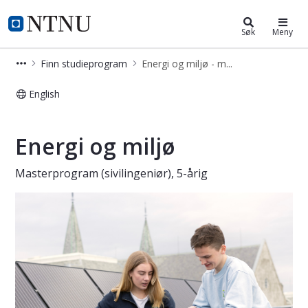
Energi og miljø - master (5-årig)
NTNU Hjemmeside
Søk
Meny
Finn studieprogram
Energi og miljø - master (5-årig)
English
Energi og miljø - master (5-årig)
Energi og miljø
Masterprogram (sivilingeniør), 5-årig