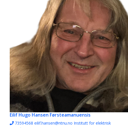
Eilif Hugo Hansen
Førsteamanuensis
73594568
eilif.hansen@ntnu.no
Institutt for elektrisk