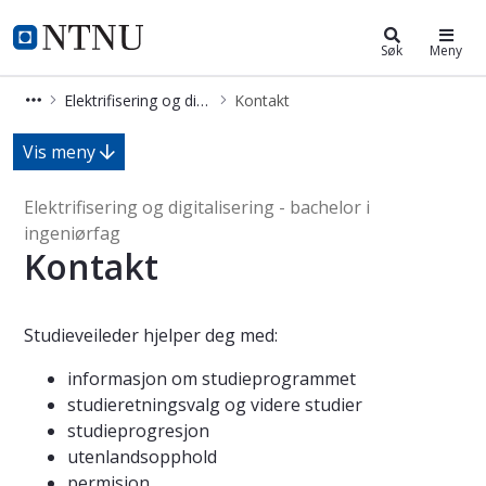
Elektrifisering og digitalisering - b
NTNU Hjemmeside
Søk
Meny
Elektrifisering og digitalisering - bachelor i ingeniørfag
Kontakt
Kontakt - Elektrifisering og digitalis
Vis meny
Elektrifisering og digitalisering - bachelor i
ingeniørfag
Kontakt
Studieveileder hjelper deg med:
informasjon om studieprogrammet
studieretningsvalg og videre studier
studieprogresjon
utenlandsopphold
permisjon