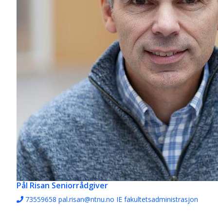
Pål Risan
Seniorrådgiver
73559658
pal.risan@ntnu.no
IE fakultetsadministrasjon