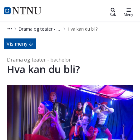
Drama og teater - bachelor
NTNU Hjemmeside
Søk
Meny
Drama og teater - bachelor
Hva kan du bli?
Hva kan du bli? - Drama og teater - 
Vis meny
Drama og teater - bachelor
Hva kan du bli?