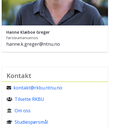
Hanne Klæboe Greger
Førsteamanuensis
hanne.k.greger@ntnu.no
Kontakt
kontakt@rkbu.ntnu.no

Tilsette RKBU

Om oss

Studiespørsmål
