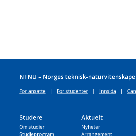
NTNU – Norges teknisk-naturvitenskapel
For ansatte
|
For studenter
|
Innsida
|
Can
Studere
Aktuelt
Om studier
Nyheter
Studieprogram
Arrangement