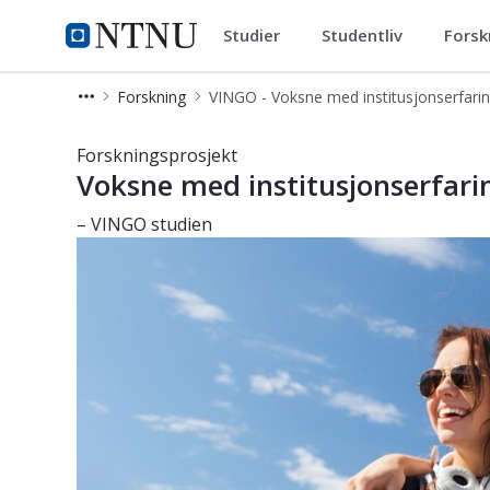
Studier
Studentliv
Forsk
RKBU Midt-Norge - Regionalt ku
NTNU Hjemmeside
Forskning
Voksne med institusjonserfaring - g
Forskningsprosjekt
Voksne med institusjonserfari
– VINGO studien