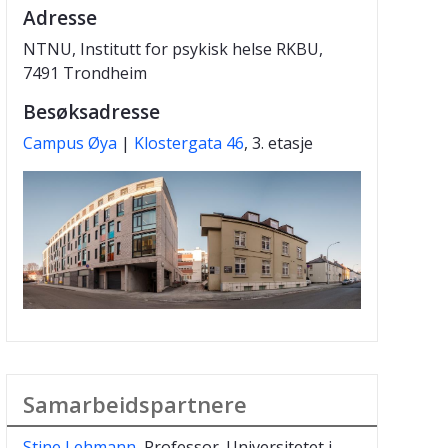
Adresse
NTNU, Institutt for psykisk helse RKBU,
7491 Trondheim
Besøksadresse
Campus Øya
|
Klostergata 46
, 3. etasje
Samarbeidspartnere
Stine Lehmann
, Professor. Universitetet i