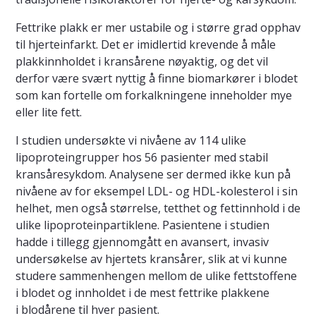
Fettrike plakk er mer ustabile og i større grad opphav
til hjerteinfarkt. Det er imidlertid krevende å måle
plakkinnholdet i kransårene nøyaktig, og det vil
derfor være svært nyttig å finne biomarkører i blodet
som kan fortelle om forkalkningene inneholder mye
eller lite fett.
I studien undersøkte vi nivåene av 114 ulike
lipoproteingrupper hos 56 pasienter med stabil
kransåresykdom. Analysene ser dermed ikke kun på
nivåene av for eksempel LDL- og HDL-kolesterol i sin
helhet, men også størrelse, tetthet og fettinnhold i de
ulike lipoproteinpartiklene. Pasientene i studien
hadde i tillegg gjennomgått en avansert, invasiv
undersøkelse av hjertets kransårer, slik at vi kunne
studere sammenhengen mellom de ulike fettstoffene
i blodet og innholdet i de mest fettrike plakkene
i blodårene til hver pasient.