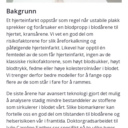
Bakgrunn
Et hjerteinfarkt oppstår som regel når ustabile plakk
sprekker og forårsaker en blodpropp i blodårene til
hjertet, kransårene. Vi vet en god del om
risikofaktorene for slik åreforkalkning og
påfølgende hjerteinfarkt. Likevel har opptil én
femtedel av de som får hjerteinfarkt, ingen av de
klassiske risikofaktorene, som høyt blodsukker, høyt
blodtrykk, fedme eller høye kolesterolnivåer i blodet.
Vi trenger derfor bedre modeller for å fange opp
flere av de som står i fare for å rammes.
De siste årene har avansert teknologi gjort det mulig
å analysere stadig mindre bestanddeler av stoffene
som sirkulerer i blodet vårt. Slike biomarkører kan
fortelle oss en god del om tilstanden til blodårene og
helserisikoen vår i framtida. Doktorgradsarbeidet til
Julie Caroline Sæther ser spesifikt på to ulike typer