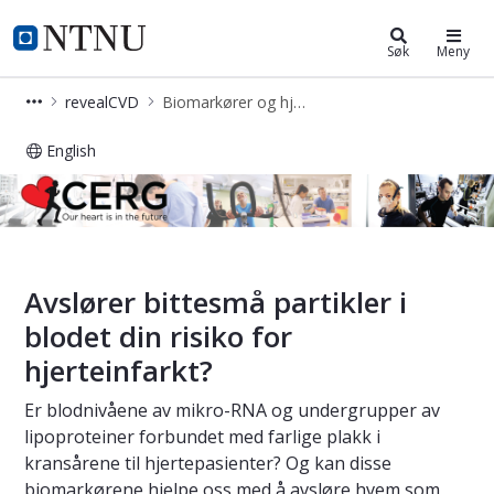
Cerg
NTNU Hjemmeside
Søk
Meny
revealCVD
Biomarkører og hjerterisiko
English
Biomarkører og hjerterisiko – CERG
Avslører bittesmå partikler i
blodet din risiko for
hjerteinfarkt?
Er blodnivåene av mikro-RNA og undergrupper av
lipoproteiner forbundet med farlige plakk i
kransårene til hjertepasienter? Og kan disse
biomarkørene hjelpe oss med å avsløre hvem som