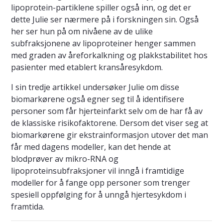
lipoprotein-partiklene spiller også inn, og det er
dette Julie ser nærmere på i forskningen sin. Også
her ser hun på om nivåene av de ulike
subfraksjonene av lipoproteiner henger sammen
med graden av åreforkalkning og plakkstabilitet hos
pasienter med etablert kransåresykdom.
I sin tredje artikkel undersøker Julie om disse
biomarkørene også egner seg til å identifisere
personer som får hjerteinfarkt selv om de har få av
de klassiske risikofaktorene. Dersom det viser seg at
biomarkørene gir ekstrainformasjon utover det man
får med dagens modeller, kan det hende at
blodprøver av mikro-RNA og
lipoproteinsubfraksjoner vil inngå i framtidige
modeller for å fange opp personer som trenger
spesiell oppfølging for å unngå hjertesykdom i
framtida.