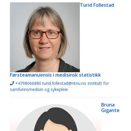
Turid Follestad
Førsteamanuensis i medisinsk statistikk
+4798066880
turid.follestad@ntnu.no
Institutt for
samfunnsmedisin og sykepleie
Bruna
Gigante