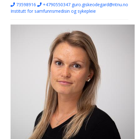
73598916
+4790550347
guro.giskeodegard@ntnu.no
Institutt for samfunnsmedisin og sykepleie