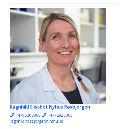
Ragnhild Elisabet Nyhus Røsbjørgen
+4795209860
+4772828065
ragnhild.rosbjorgen@ntnu.no