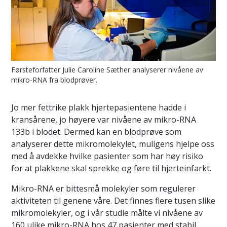
Førsteforfatter Julie Caroline Sæther analyserer nivåene av
mikro-RNA fra blodprøver.
Jo mer fettrike plakk hjertepasientene hadde i
kransårene, jo høyere var nivåene av mikro-RNA
133b i blodet. Dermed kan en blodprøve som
analyserer dette mikromolekylet, muligens hjelpe oss
med å avdekke hvilke pasienter som har høy risiko
for at plakkene skal sprekke og føre til hjerteinfarkt.
Mikro-RNA er bittesmå molekyler som regulerer
aktiviteten til genene våre. Det finnes flere tusen slike
mikromolekyler, og i vår studie målte vi nivåene av
160 ulike mikro-RNA hos 47 pasienter med stabil