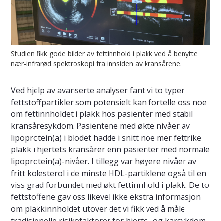
Studien fikk gode bilder av fettinnhold i plakk ved å benytte
nær-infrarød spektroskopi fra innsiden av kransårene.
Ved hjelp av avanserte analyser fant vi to typer
fettstoffpartikler som potensielt kan fortelle oss noe
om fettinnholdet i plakk hos pasienter med stabil
kransåresykdom. Pasientene med økte nivåer av
lipoprotein(a) i blodet hadde i snitt noe mer fettrike
plakk i hjertets kransårer enn pasienter med normale
lipoprotein(a)-nivåer. I tillegg var høyere nivåer av
fritt kolesterol i de minste HDL-partiklene også til en
viss grad forbundet med økt fettinnhold i plakk. De to
fettstoffene gav oss likevel ikke ekstra informasjon
om plakkinnholdet utover det vi fikk ved å måle
tradisjonelle risikofaktorer for hjerte- og karsykdom.