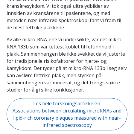
kransåresykdom. Vi tok også ultralydbilder av
innsiden av kransårene til pasientene, og med
metoden nær-infrarød spektroskopi fant vi fram til
de mest fettrike plakkene.
Av alle mikro-RNA-ene vi undersøkte, var det mikro-
RNA 133b som var tettest koblet til fettinnhold i
plakk. Sammenhengen ble ikke svekket da vi justerte
for tradisjonelle risikofaktorer for hjerte- og
karsykdom. Det tyder på at mikro-RNA 133b i seg selv
kan avsløre fettrike plakk, men styrken på
sammenhengen var moderat, og det trengs større
studier for å gi sikre konklusjoner.
Les hele forskningsartikkelen:
Associations between circulating microRNAs and
lipid-rich coronary plaques measured with near-
infrared spectroscopy