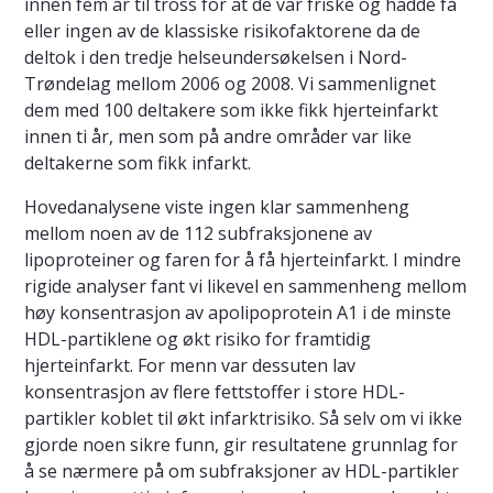
innen fem år til tross for at de var friske og hadde få
eller ingen av de klassiske risikofaktorene da de
deltok i den tredje helseundersøkelsen i Nord-
Trøndelag mellom 2006 og 2008. Vi sammenlignet
dem med 100 deltakere som ikke fikk hjerteinfarkt
innen ti år, men som på andre områder var like
deltakerne som fikk infarkt.
Hovedanalysene viste ingen klar sammenheng
mellom noen av de 112 subfraksjonene av
lipoproteiner og faren for å få hjerteinfarkt. I mindre
rigide analyser fant vi likevel en sammenheng mellom
høy konsentrasjon av apolipoprotein A1 i de minste
HDL-partiklene og økt risiko for framtidig
hjerteinfarkt. For menn var dessuten lav
konsentrasjon av flere fettstoffer i store HDL-
partikler koblet til økt infarktrisiko. Så selv om vi ikke
gjorde noen sikre funn, gir resultatene grunnlag for
å se nærmere på om subfraksjoner av HDL-partikler