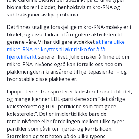
biomarkører i blodet, henholdsvis mikro-RNA og
subfraksjoner av lipoproteiner.
Det finnes utallige forskjellige mikro-RNA-molekyler i
blodet, og disse bidrar til å regulere aktiviteten til
genene våre. Vi har tidligere avdekket
at flere ulike
mikro-RNA-er knyttes til økt risiko for å få
hjerteinfarkt
senere i livet. Julie ønsker å finne ut om
mikro-RNA-nivåene også kan fortelle oss noe om
plakkmengden i kransårene til hjertepasienter – og
hvor stabile disse plakkene er.
Lipoproteiner transporterer kolesterol rundt i blodet,
og mange kjenner LDL-partiklene som "det dårlige
kolesterolet" og HDL-partiklene som "det gode
kolesterolet". Det er imidlertid ikke bare de
totale nivåene eller fordelingen mellom ulike typer
partikler som påvirker hjerte- og karrisikoen.
Størrelsen og tettheten på de ulike typene