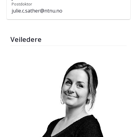
Postdoktor
julie.c.sather@ntnu.no
Veiledere