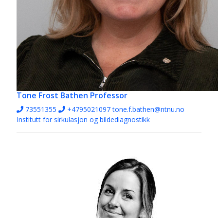
Tone Frost Bathen
Professor
73551355
+4795021097
tone.f.bathen@ntnu.no
Institutt for sirkulasjon og bildediagnostikk