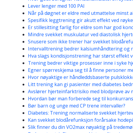
Lever lenger med 100 PAI
Når på døgnet er eldre med utmattelse minst a
Spesifikk leggtrening gir akutt effekt ved røyk
Er stillesitting farlig for eldre som har god kon
Mindre svekket muskulatur ved diastolisk hjert
Snusere som ikke trener har svekket blodåref
Intervalltrening bedrer kalsiumhåndtering og 
Hva slags kondisjonstrening har størst effekt 
Trening bedrer viktige prosesser inne i syke h
Egner spørreskjema seg til å finne personer m
Hvor nøyaktige er håndleddsbaserte pulsklokk
Litt trening kan gi pasienter med diabetes bed
Avslører hjerteinfarktrisiko med blodprøve av
Hvordan bør man forberede seg til konkurran
Bør barn og unge med CP trene intervaller?
Diabetes: Trening normaliserte svekket hjerte
Kan svekket blodårefunksjon forårsake hodep
Slik finner du din VO2max nøyaktig på tredemøl