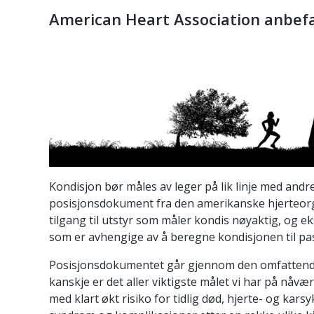
American Heart Association anbefa
Kondisjon bør måles av leger på lik linje med andre
posisjonsdokument fra den amerikanske hjerteorga
tilgang til utstyr som måler kondis nøyaktig, og 
som er avhengige av å beregne kondisjonen til pas
Posisjonsdokumentet går gjennom den omfattende
kanskje er det aller viktigste målet vi har på nåv
med klart økt risiko for tidlig død, hjerte- og kar