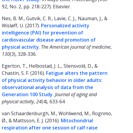
92, No. 2, pp. 218-227). Elsevier.
Nes, B. M., Gutvik, C. R., Lavie, C. J., Nauman, J., &
Wisløff, U. (2017).
Personalized activity
intelligence (PAI) for prevention of
cardiovascular disease and promotion of
physical activity
.
The American journal of medicine
,
130
(3), 328-336.
Egerton, T., Helbostad, J. L., Stensvold, D., &
Chastin, S. F. (2016).
Fatigue alters the pattern
of physical activity behavior in older adults:
observational analysis of data from the
Generation 100 Study
.
Journal of aging and
physical activity
,
24
(4), 633-64
van Schaardenburgh, M., Wohlwend, M., Rognmo,
Ø., & Mattsson, E. J. (2016).
Mitochondrial
respiration after one session of calf raise