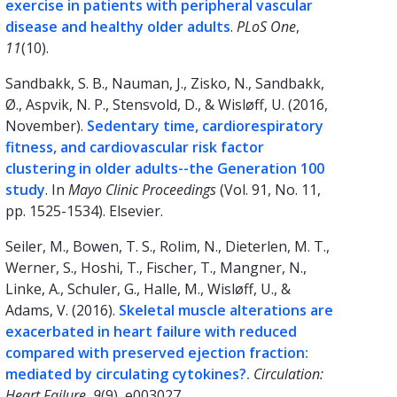
exercise in patients with peripheral vascular
disease and healthy older adults
.
PLoS One
,
11
(10).
Sandbakk, S. B., Nauman, J., Zisko, N., Sandbakk,
Ø., Aspvik, N. P., Stensvold, D., & Wisløff, U. (2016,
November).
Sedentary time, cardiorespiratory
fitness, and cardiovascular risk factor
clustering in older adults--the Generation 100
study
. In
Mayo Clinic Proceedings
(Vol. 91, No. 11,
pp. 1525-1534). Elsevier.
Seiler, M., Bowen, T. S., Rolim, N., Dieterlen, M. T.,
Werner, S., Hoshi, T., Fischer, T., Mangner, N.,
Linke, A., Schuler, G., Halle, M., Wisløff, U., &
Adams, V. (2016).
Skeletal muscle alterations are
exacerbated in heart failure with reduced
compared with preserved ejection fraction:
mediated by circulating cytokines?.
Circulation:
Heart Failure
,
9
(9), e003027