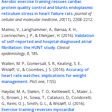
Aerobic exercise training rescues cardiac
protein quality control and blunts endoplasmic
reticulum stress in heart failure rats
.
Journal of
cellular and molecular medicine
,
20
(11), 2208-2212.
Malmo, V., Langhammer, A., Bønaa, K. H.,
Loennechen, J. P., & Ellekjaer, H. (2016).
Validation
of self-reported and hospital-diagnosed atrial
fibrillation: the HUNT study
.
Clinical
epidemiology
,
8
, 185.
Wallen, M. P., Gomersall, S. R., Keating, S. E.,
Wisløff, U., & Coombes, J. S. (2016).
Accuracy of
heart rate watches: implications for weight
management
.
PloS one
,
11
(5)
Høydal, M. A., Stølen, T. O., Kettlewell, S., Maier, L.
S., Brown, J. H., Sowa, T., Catalucci, D., Condorelli,
G., Kemi, O. J., Smith, G. L., & Wisløff, U. (2016).
Exercise training reverses myocardial