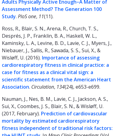
Adults Physically Active Enough–A Matter of
Assessment Method? The Generation 100
Study
.
PloS one
,
11
(11).
Ross, R., Blair, S. N., Arena, R., Church, T. S.,
Després, J. P., Franklin, B. A., Haskell, W. L.,
Kaminsky, L. A., Levine, B. D., Lavie, C. J., Myers, J.,
Niebauer, J., Sallis, R., Sawada, S. S., Sui, X., &
Wisløff, U. (2016).
Importance of assessing
cardiorespiratory fitness in clinical practice: a
case for fitness as a clinical vital sign: a
scientific statement from the American Heart
Association
.
Circulation
,
134
(24), e653-e699.
Nauman, J., Nes, B. M., Lavie, C. J., Jackson, A. S.,
Sui, X., Coombes, J. S., Blair, S. N., & Wisløff, U.
(2017, February).
Prediction of cardiovascular
mortality by estimated cardiorespiratory
fitness independent of traditional risk factors:
the HUNT study
. In
Mayo Clinic Proceedings
(Vol.