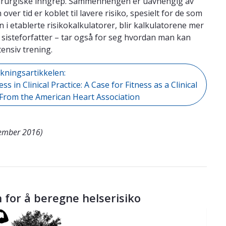
kirurgiske inngrep. Sammenhengen er uavhengig av
over tid er koblet til lavere risiko, spesielt for de som
n i etablerte risikokalkulatorer, blir kalkulatorene mer
er sisteforfatter – tar også for seg hvordan man kan
ensiv trening.
skningsartikkelen:
 in Clinical Practice: A Case for Fitness as a Clinical
nt From the American Heart Association
vember 2016)
 for å beregne helserisiko