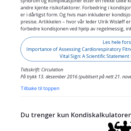
syndrom og komplikasjoner etter en rekke ulike 
andre kjente risikofaktorer. Forbedring i kondisjon 
er i dårligst form. Og hvis man inkluderer kondisjo
presise. Artikkelen – hvor vår leder Ulrik Wisløff 
forbedre kondisjonen ved hjelp av regelmessig, int
Les hele for
Importance of Assessing Cardiorespiratory Fitness
Vital Sign: A Scientific Stateme
Tidsskrift: Circulation
På trykk 13. desember 2016 (publisert på nett 21. no
Tilbake til toppen
Du trenger kun Kondiskalkulatoren