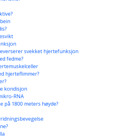
ktive?
ebein
dis?
esvikt
unksjon
reverserer svekket hjertefunksjon
ved fedme?
jertemuskelceller
ed hjerteflimmer?
er?
re kondisjon
 mikro-RNA
se på 1800 meters høyde?
vridningsbevegelse
ine?
la