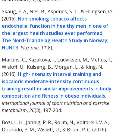
Skaug, E. A., Nes, B., Aspenes, S. T., & Ellingsen, Ø.
(2016).
Non-smoking tobacco affects
endothelial function in healthy men in one of
the largest health studies ever performed;
The Nord-Trøndelag Health Study in Norway;
HUNT3
.
PloS one
,
11
(8).
Martins, C., Kazakova, I., Ludviksen, M., Mehus, I.,
Wisloff, U., Kulseng, B., Morgan, L., & King, N.
(2016).
High-intensity interval training and
isocaloric moderate-intensity continuous
training result in similar improvements in body
composition and fitness in obese individuals
.
International journal of sport nutrition and exercise
metabolism
,
26
(3), 197-204.
Bozi, L. H., Jannig, P. R., Rolim, N., Voltarelli, V. A.,
Dourado, P. M., Wisløff, U., & Brum, P. C. (2016).