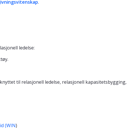
ivningsvitenskap
.
lasjonell ledelse:
rktøy.
knyttet til
relasjonell ledelse, relasjonell kapasitetsbygging,
tid (WIN
)