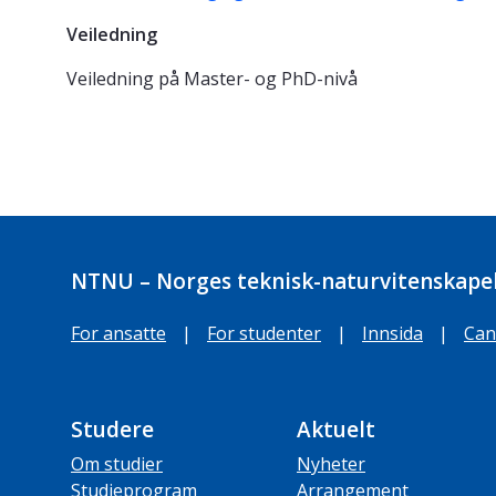
Veiledning
Veiledning på Master- og PhD-nivå
NTNU – Norges teknisk-naturvitenskapel
For ansatte
|
For studenter
|
Innsida
|
Can
Studere
Aktuelt
Om studier
Nyheter
Studieprogram
Arrangement