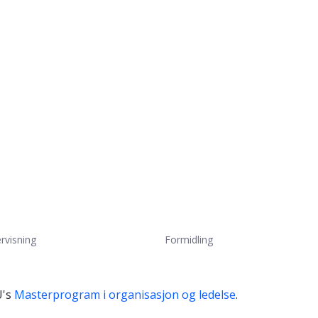
rvisning
Formidling
U's
Masterprogram i organisasjon og ledelse
.