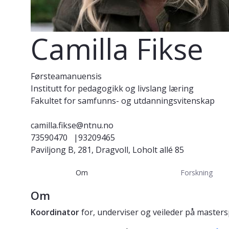
Camilla Fikse
Førsteamanuensis
Institutt for pedagogikk og livslang læring
Fakultet for samfunns- og utdanningsvitenskap
camilla.fikse@ntnu.no
73590470
|93209465
Paviljong B, 281, Dragvoll, Loholt allé 85
Om
Forskning
Om
Koordinator
for, underviser og veileder på master