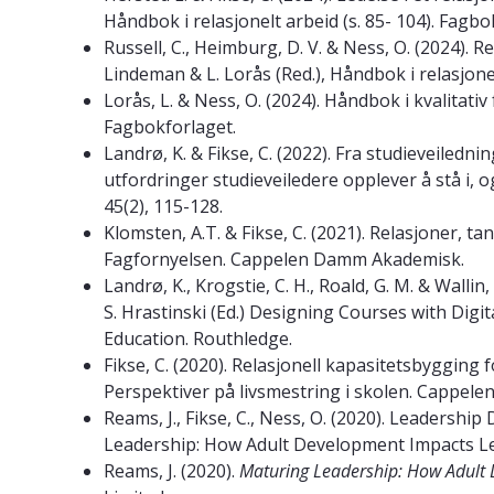
Håndbok i relasjonelt arbeid (s. 85- 104). Fagbo
Russell, C., Heimburg, D. V. & Ness, O. (2024). Re
Lindeman & L. Lorås (Red.), Håndbok i relasjonel
Lorås, L. & Ness, O. (2024). Håndbok i kvalitativ
Fagbokforlaget.
Landrø, K. & Fikse, C. (2022). Fra studieveilednin
utfordringer studieveiledere opplever å stå i, o
45(2), 115-128.
Klomsten, A.T. & Fikse, C. (2021). Relasjoner, ta
Fagfornyelsen. Cappelen Damm Akademisk.
Landrø, K., Krogstie, C. H., Roald, G. M. & Wallin
S. Hrastinski (Ed.) Designing Courses with Dig
Education. Routhledge.
Fikse, C. (2020). Relasjonell kapasitetsbygging f
Perspektiver på livsmestring i skolen. Cappe
Reams, J., Fikse, C., Ness, O. (2020). Leadershi
Leadership: How Adult Development Impacts Le
Reams, J. (2020).
Maturing Leadership: How Adult