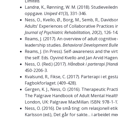
Limited.
Landrø, K., Rønning, W. M. (2018). Studieveile
oppgave.
Uniped 41
(3), 331-346.
Ness, O., Kvello, Ø., Borg, M., Semb, R., Davids
Adults’ Experiences of Collaborative Practices
Journal of Psychiatric Rehabilitation, 20
(2), 126-14
Reams, J. (2017). An overview of adult cognitive
leadership studies.
Behavioral Development Bulle
Reams, J. (In Press). Self-awareness and the vir
the self. Eds. Oyvind Kvello and Jan Arvid Hagen
Ness, O. (Red.) (2017).
Håndbok i parterapi [Handb
450-2206-3.
Kvalsund, R., Fikse, C. (2017). Parterapi i et ges
Fagbokforlaget. (409-428).
Gergen, K. J., Ness, O. (2016). Therapeutic Practic
The Palgrave Handbook of Adult Mental Health:
London, UK: Palgrave MacMillan. ISBN: 978-1-1
Ness, O. (2016). De små ting: om relasjonell eti
Karlsson (ed.), Det går for sakte… i arbeidet me