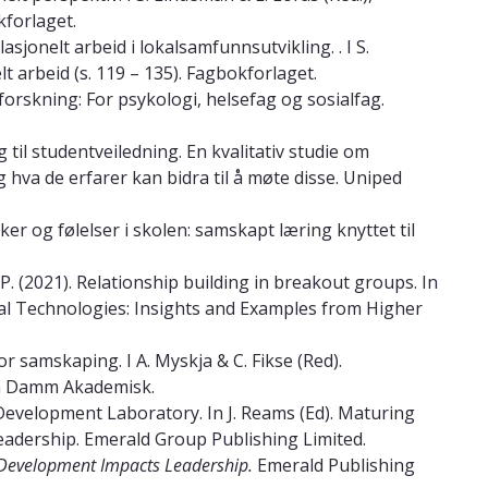
kforlaget.
lasjonelt arbeid i lokalsamfunnsutvikling. . I S.
t arbeid (s. 119 – 135). Fagbokforlaget.
 forskning: For psykologi, helsefag og sosialfag.
g til studentveiledning. En kvalitativ studie om
g hva de erfarer kan bidra til å møte disse. Uniped
nker og følelser i skolen: samskapt læring knyttet til
, P. (2021). Relationship building in breakout groups. In
ital Technologies: Insights and Examples from Higher
or samskaping. I A. Myskja & C. Fikse (Red).
len Damm Akademisk.
p Development Laboratory. In J. Reams (Ed). Maturing
adership. Emerald Group Publishing Limited.
 Development Impacts Leadership.
Emerald Publishing