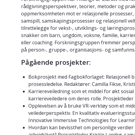
rådgivningsperspektiver, teorier, metoder og pra
oppmerksomheten mot er relasjonelle prosesser, k
samspill, samskapingsprosesser og relasjonell velf
tilrettelegge for vekst-, utviklings- og læringspros
snakker om barn, ungdom, voksne, familie, karriere
eller coaching. Forskningsgruppen fremmer persp
på person-, gruppe-, organisasjons- og samfunns
Pågående prosjekter:
Bokprosjekt med Fagbokforlaget: Relasjonell
prosessledelse. Redaktører: Camilla Fikse, Krist
Karriereveiledning som et middel for økt sosial
karriereveiledere om deres rolle. Prosjektle
Opplevelsen av å bruke VR-verktøy som et midde
veilederperspektiv. En kvalitativ evaluerings
Innovative Immersive Technologies for Learni
Hvordan kan bevissthet om personlige verdier p
arbeidslivet? Prosjektleder Kristin Landrø, sam