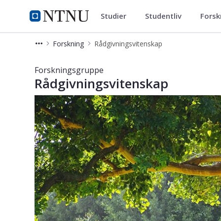
Studier
Studentliv
Forsk
Institutt for pedagogikk og liv
NTNU Hjemmeside
Forskning
Rådgivningsvitenskap
Rådgivningsvitenskap – Forskning – I
Forskningsgruppe
Rådgivningsvitenskap