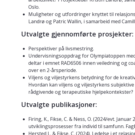
Oslo.
Muligheter og utfordringer knyttet til relasjons
Landrø og Patric Wallin, i samarbeid med Camill
Utvalgte gjennomførte prosjekter:
Perspektiver på livsmestring.
Undervisningsoppdrag for Olympiatoppen med fø
deltar i emnet RAD6506 innen veiledning og coa
over en 2-årsperiode.
Viljens og viljestyrkens betydning for de kreat
Hvordan kan viljens og viljestyrkens subjektive
rådgivende og terapeutiske hjelpekontekster?
Utvalgte publikasjoner:
Firing, K., Fikse, C. & Ness, O. (2024/evt. Janua
utviklingsprosesser fra individ til samfunn. Fa
Hersted L. & Fikse, C. (2024). Ledelse i et relasj