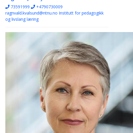
73591999
+4790730009
ragnvald.kvalsund@ntnu.no
Institutt for pedagogikk
og livslang læring