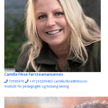
Camilla Fikse
Førsteamanuensis
73590470
+47|93209465
camilla.fikse@ntnu.no
Institutt for pedagogikk og livslang læring