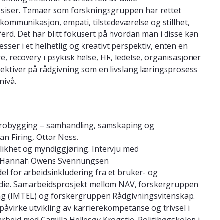
ksiser. Temaer som forskningsgruppen har rettet
ommunikasjon, empati, tilstedeværelse og stillhet,
erd. Det har blitt fokusert på hvordan man i disse kan
esser i et helhetlig og kreativt perspektiv, enten en
, recovery i psykisk helse, HR, ledelse, organisasjoner
ektiver på rådgivning som en livslang læringsprosess
nivå.
 brobygging – samhandling, samskaping og
ian Firing, Ottar Ness.
 likhet og myndiggjøring. Intervju med
der Hannah Owens Svennungsen
l for arbeidsinkludering fra et bruker- og
studie. Samarbeidsprosjekt mellom NAV, forskergruppen
ng (IMTEL) og forskergruppen Rådgivningsvitenskap.
åvirke utvikling av karrierekompetanse og trivsel i
arbeid med Camilla Hellesøy Krogstie, Politihøgskolen i