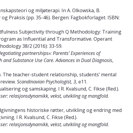
enskapsteori og miljøterapi. In A. Olkowska, B.
 og Praksis (pp. 35-46). Bergen: Fagbokforlaget. ISBN:
indfulness Subjectivity through Q Methodology: Training
Program as Influential and Transformative. Operant
thodology 38/2 (2016): 33-59.
egotiating partnerships»: Parents’ Experiences of
th and Substance Use Care. Advances in Dual Diagnosis
,
16). The teacher-student relationship, students’ mental
 review.
Scandinavian Psychologist, 3,
e11.
ualisering og samskaping. I R. Kvalsund, C. Fikse (Red.).
ser: relasjonsdynamikk, vekst, utvikling og mangfold.
ådgivningens historiske røtter, utvikling og endring med
ing. I R. Kvalsund, C. Fikse (Red.).
ser: relasjonsdynamikk, vekst, utvikling og mangfold.