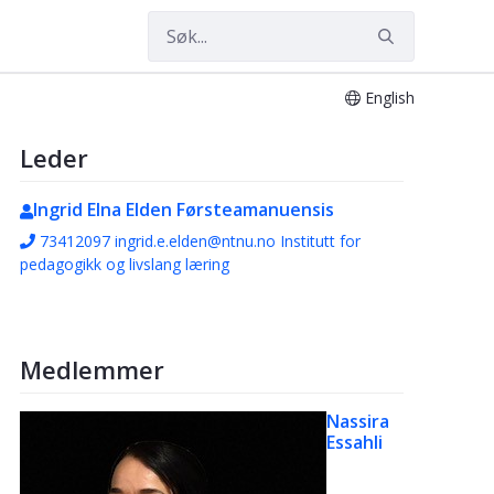
English
læring
Leder
Ingrid Elna Elden
Førsteamanuensis
73412097
ingrid.e.elden@ntnu.no
Institutt for
pedagogikk og livslang læring
Medlemmer
Nassira
Essahli