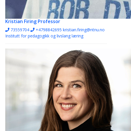
Kristian Firing
Professor
73559704
+4798842695
kristian.firing@ntnu.no
Institutt for pedagogikk og livslang læring