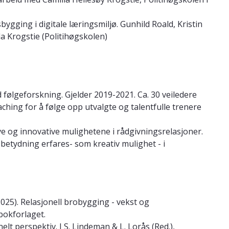
bygging i digitale læringsmiljø. Gunhild Roald, Kristin
a Krogstie (Politihøgskolen)
lgeforskning. Gjelder 2019-2021. Ca. 30 veiledere
ching for å følge opp utvalgte og talentfulle trenere
ive og innovative mulighetene i rådgivningsrelasjoner.
 betydning erfares- som kreativ mulighet - i
r 2025). Relasjonell brobygging - vekst og
gbokforlaget.
onelt perspektiv. I S. Lindeman & L. Lorås (Red.),