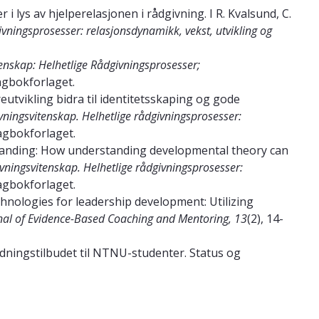
 i lys av hjelperelasjonen i rådgivning. I R. Kvalsund, C.
vningsprosesser: relasjonsdynamikk, vekst, utvikling og
enskap: Helhetlige Rådgivningsprosesser;
Fagbokforlaget.
eutvikling bidra til identitetsskaping og gode
vningsvitenskap. Helhetlige rådgivningsprosesser:
gbokforlaget.
standing: How understanding developmental theory can
vningsvitenskap. Helhetlige rådgivningsprosesser:
agbokforlaget.
chnologies for leadership development: Utilizing
rnal of Evidence-Based Coaching and Mentoring, 13
(2), 14-
edningstilbudet til NTNU-studenter. Status og