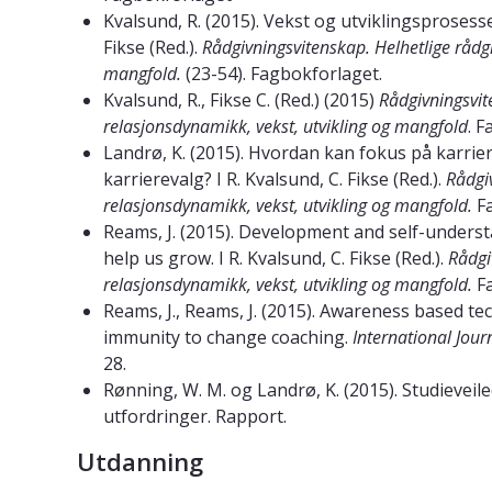
Kvalsund, R. (2015). Vekst og utviklingsprosesser
Fikse (Red.).
Rådgivningsvitenskap. Helhetlige rådgi
mangfold.
(23-54). Fagbokforlaget.
Kvalsund, R., Fikse C. (Red.) (2015)
Rådgivningsvit
relasjonsdynamikk, vekst, utvikling og mangfold
. 
Landrø, K. (2015). Hvordan kan fokus på karrier
karrierevalg? I R. Kvalsund, C. Fikse (Red.).
Rådgi
relasjonsdynamikk, vekst, utvikling og mangfold.
Fa
Reams, J. (2015). Development and self-under
help us grow. I R. Kvalsund, C. Fikse (Red.).
Rådgi
relasjonsdynamikk, vekst, utvikling og mangfold.
F
Reams, J., Reams, J. (2015). Awareness based te
immunity to change coaching.
International Jou
28.
Rønning, W. M. og Landrø, K. (2015). Studieveil
utfordringer. Rapport.
Utdanning