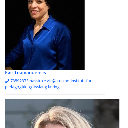
Førsteamanuensis
73592373
nassira.e.vik@ntnu.no
Institutt for
pedagogikk og livslang læring