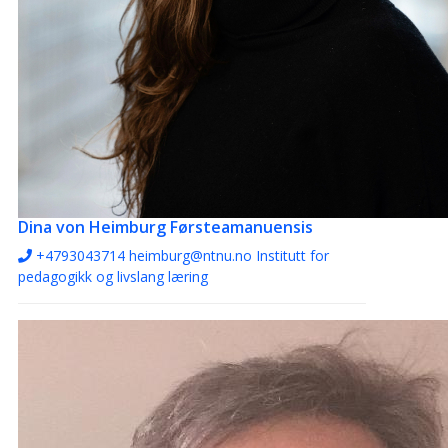
Dina von Heimburg
Førsteamanuensis
+4793043714
heimburg@ntnu.no
Institutt for
pedagogikk og livslang læring