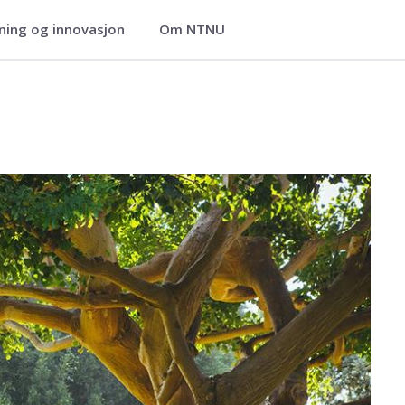
ning og innovasjon
Om NTNU
slang læring
nstitutt for pedagogikk og livslang 