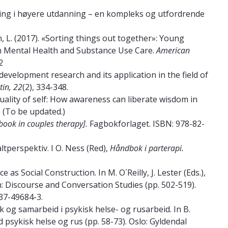
dning i høyere utdanning – en kompleks og utfordrende
on, L. (2017). «Sorting things out together»: Young
 in Mental Health and Substance Use Care.
American
2
 development research and its application in the field of
tin, 22
(2), 334-348.
tuality of self: How awareness can liberate wisdom in
. (To be updated.)
ook in couples therapy].
Fagbokforlaget. ISBN: 978-82-
taltperspektiv. I O. Ness (Red),
Håndbok i parterapi.
e as Social Construction. In M. O´Reilly, J. Lester (Eds.),
 Discourse and Conversation Studies (pp. 502-519).
37-49684-3.
kk og samarbeid i psykisk helse- og rusarbeid. In B.
d psykisk helse og rus (pp. 58-73). Oslo: Gyldendal