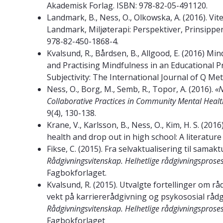
Akademisk Forlag. ISBN: 978-82-05-491120.
Landmark, B., Ness, O., Olkowska, A. (2016). Vit
Landmark, Miljøterapi: Perspektiver, Prinsipper
978-82-450-1868-4.
Kvalsund, R., Bårdsen, B., Allgood, E. (2016) M
and Practising Mindfulness in an Educational 
Subjectivity: The International Journal of Q Me
Ness, O., Borg, M., Semb, R., Topor, A. (2016).
«N
Collaborative Practices in Community Mental Heal
9(4), 130-138.
Krane, V., Karlsson, B., Ness, O., Kim, H. S. (20
health and drop out in high school: A literature
Fikse, C. (2015). Fra selvaktualisering til samakt
Rådgivningsvitenskap. Helhetlige rådgivningsproses
Fagbokforlaget.
Kvalsund, R. (2015). Utvalgte fortellinger om r
vekt på karriererådgivning og psykososial rådgivn
Rådgivningsvitenskap. Helhetlige rådgivningsproses
Fagbokforlaget