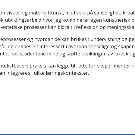
n visuell og materiell kunst, med vekt på sanselighet, kreat
isk utviklingsarbeid hvor jeg kombinerer egen kunstnerisk pr
-estetiske prosesser kan bidra til refleksjon og meningsska
læreprosesser og hvordan de kan brukes i undervisning og p
. Jeg er spesielt interessert i hvordan sanselige og skape
ntet hos studentene mine og støtte utviklingen av kritisk o
ntekstbasert praksis kan legge til rette for eksperimenterin
n integreres i ulike læringskontekster.