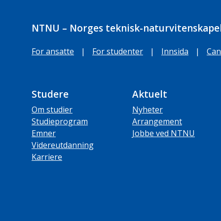
NTNU – Norges teknisk-naturvitenskapel
For ansatte
|
For studenter
|
Innsida
|
Can
Studere
Aktuelt
Om studier
Nyheter
Studieprogram
Arrangement
Emner
Jobbe ved NTNU
Videreutdanning
Karriere