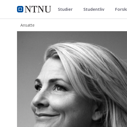
Studier
Studentliv
Forsk
ntnu.no
NTNU Hjemmeside
Ansatte
Anette H. Lund