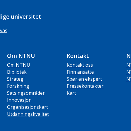
ige universitet
vas
Om NTNU
Kontakt
N
Om NTNU
Kontakt oss
N
Bibliotek
Finn ansatte
N
Strategi
Spør en ekspert
N
Forskning
Pressekontakter
Satsingsområder
Kart
Innovasjon
Organisasjonskart
Utdanningskvalitet