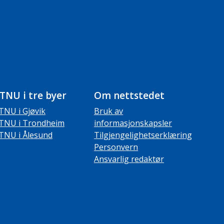
TNU i tre byer
Om nettstedet
TNU i Gjøvik
Bruk av
TNU i Trondheim
informasjonskapsler
TNU i Ålesund
Tilgjengelighetserklæring
Personvern
Ansvarlig redaktør