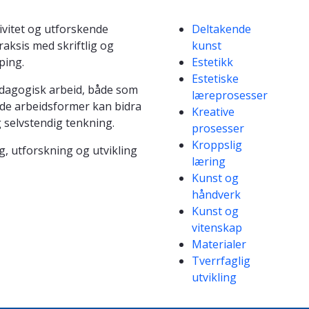
Kompetanseord
ivitet og utforskende
Deltakende
aksis med skriftlig og
kunst
ping.
Estetikk
Estetiske
edagogisk arbeid, både som
læreprosesser
nde arbeidsformer kan bidra
Kreative
g selvstendig tenkning.
prosesser
Kroppslig
g, utforskning og utvikling
læring
Kunst og
håndverk
Kunst og
vitenskap
Materialer
Tverrfaglig
utvikling