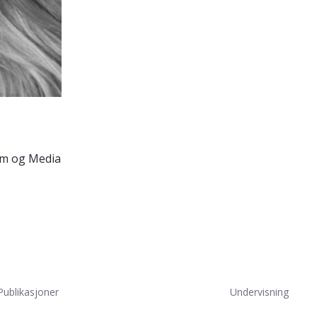
d
ilm og Media
Publikasjoner
Undervisning