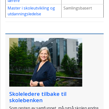
lærere
Master i skoleutvikling og
Samlingsbasert
utdanningsledelse
Skoleledere tilbake til
skolebenken
Som resten av samfunnet, må også skolen endre