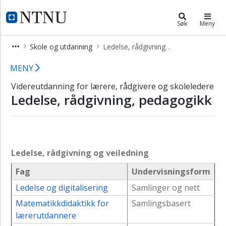
×
Videreutdanning og deltidsstudier
NTNU Hjemmeside
Søk
Meny
Skole og utdanning
Ledelse, rådgivning og veiledning
Ledelse, rådgivning og veiledning i 
MENY
Videreutdanning for lærere, rådgivere og skoleledere
Ledelse, rådgivning, pedagogikk
Ledelse, rådgivning og veiledning
Fag
Undervisningsform
Ledelse og digitalisering
Samlinger og nett
Matematikkdidaktikk for
Samlingsbasert
lærerutdannere