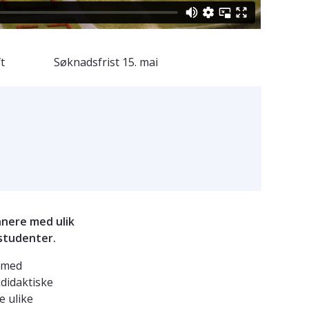
t
Søknadsfrist
15. mai
nnere med ulik
rstudenter.
 med
didaktiske
e ulike