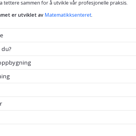
 tettere sammen for å utvikle vår profesjonelle praksis.
met er utviklet av
Matematikksenteret
.
e
u?
 du?
pbygning
 oppbygning
g
ning
r