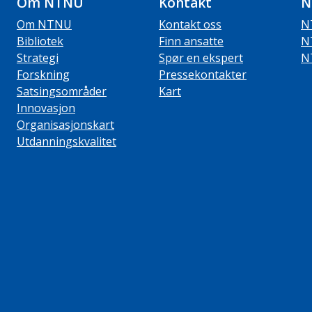
Om NTNU
Kontakt
N
Om NTNU
Kontakt oss
N
Bibliotek
Finn ansatte
N
Strategi
Spør en ekspert
N
Forskning
Pressekontakter
Satsingsområder
Kart
Innovasjon
Organisasjonskart
Utdanningskvalitet
ube