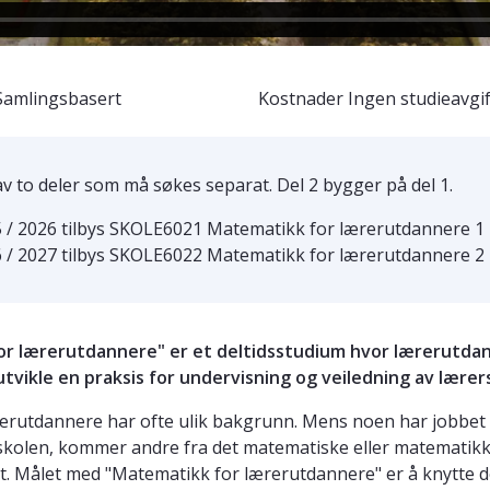
Samlingsbasert
Kostnader
Ingen studieavgif
av to deler som må søkes separat. Del 2 bygger på del 1.
5 / 2026 tilbys SKOLE6021 Matematikk for lærerutdannere 1
6 / 2027 tilbys SKOLE6022 Matematikk for lærerutdannere 2
or lærerutdannere" er et deltidsstudium hvor lærerutda
tvikle en praksis for undervisning og veiledning av lære
rutdannere har ofte ulik bakgrunn. Mens noen har jobbet
 skolen, kommer andre fra det matematiske eller matematikk
t. Målet med "Matematikk for lærerutdannere" er å knytte d