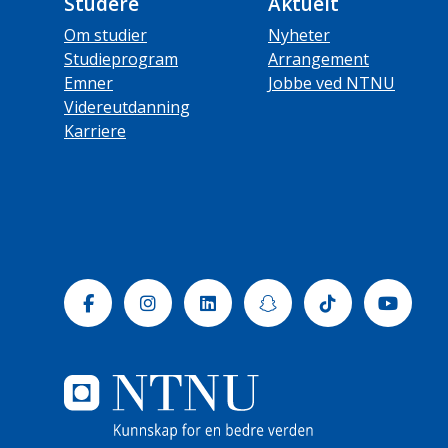
Studere
Aktuelt
Om studier
Nyheter
Studieprogram
Arrangement
Emner
Jobbe ved NTNU
Videreutdanning
Karriere
Facebook
Instagram
Linkedin
Snapchat
Tiktok
Yout