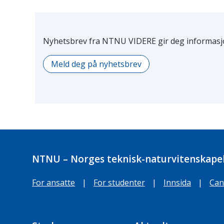
Nyhetsbrev fra NTNU VIDERE gir deg informasjo
Meld deg på nyhetsbrev
NTNU – Norges teknisk-naturvitenskapel
For ansatte
|
For studenter
|
Innsida
|
Can