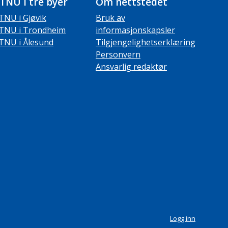
TNU i tre byer
Om nettstedet
TNU i Gjøvik
Bruk av
TNU i Trondheim
informasjonskapsler
TNU i Ålesund
Tilgjengelighetserklæring
Personvern
Ansvarlig redaktør
Logg inn