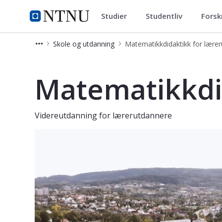
Studier
Studentliv
Forsk
Videreutdanning og deltidsstud
NTNU Hjemmeside
Skole og utdanning
Matematikkdidaktikk for lære
Matematikkdidaktikk - Videreutdan
Matematikkdi
Videreutdanning for lærerutdannere