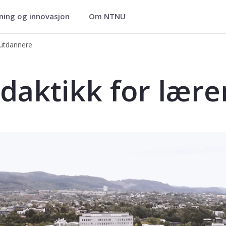
ning og innovasjon
Om NTNU
ier
rutdannere
ning for lærerutdannere
daktikk for lær