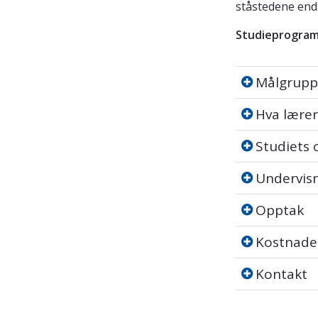
ståstedene enda
Studieprogram
Målgruppe
Målgrupp
Hva lærer d
Hva lærer
Studiets op
Studiets
Undervisnin
Undervis
Opptak
Opptak
Kostnader
Kostnade
Kontakt
Kontakt