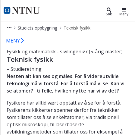
×
Fysikk og matematikk - master
NTNU Hjemmeside
Søk
Meny
Vis
Studiets oppbygning
Teknisk fysikk
meny
Teknisk fysikk - sivilingeniør/maste
MENY
Fysikk og matematikk - sivilingeniør (5-årig master)
Teknisk fysikk
– Studieretning
Nesten alt kan ses og måles. For å videreutvikle
teknologi må vi forstå. For å forstå må vi se. Kan vi
se atomer? I tilfelle, hvilken nytte har vi av det?
Fysikere har alltid vært opptatt av å se for å forstå.
Fysikerens kikkerter spenner derfor fra teknikker
som tillater oss å se enkeltatomer, via tradisjonell
optisk mikroskopi, til laserbaserte
avbildningsmetoder som tillater oss for eksempel å