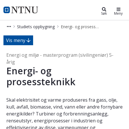
Energi og miljø - master (5-årig)
NTNU Hjemmeside
Søk
Meny
Studiets oppbygning
Energi- og prosessteknikk
Energi- og prosessteknikk - Studiets 
Vis meny
Energi og miljø - masterprogram (sivilingeniør) 5-
årig
Energi- og
prosessteknikk
Skal elektrisitet og varme produseres fra gass, olje,
kull, avfall, biomasse, vind, vann eller andre fornybare
energikilder? Turbiner og forbrenningsanlegg,
renseutstyr, energiprosesser i industrien og
effektivisering av disse, varmepumper og