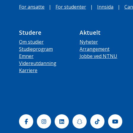
For ansatte
|
For studenter
|
Innsida
|
Can
Studere
Aktuelt
Om studier
Nyheter
Studieprogram
Arrangement
Emner
Jobbe ved NTNU
Videreutdanning
Karriere
Facebook
Instagram
Linkedin
Snapchat
Tiktok
Yout