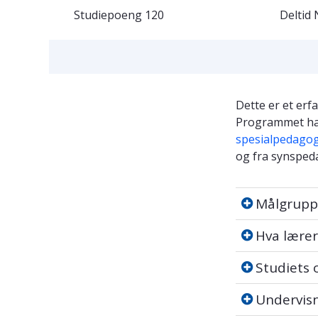
Studiepoeng
120
Deltid
Dette er et er
Programmet har
spesialpedagog
og fra synsped
Målgruppe
Målgrupp
Hva lærer d
Hva lærer
Studiets op
Studiets
Undervisnin
Undervis