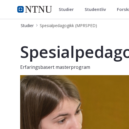
Studier
Studentliv
Forsk
Spesialpedagogikk (MPRSPED)
NTNU Hjemmeside
Studier
Spesialpedagogikk (MPRSPED)
Spesialpedagogikk - master på delti
Spesialpedag
Erfaringsbasert masterprogram