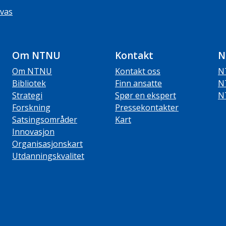
vas
Om NTNU
Kontakt
N
Om NTNU
Kontakt oss
N
Bibliotek
Finn ansatte
N
Strategi
Spør en ekspert
N
Forskning
Pressekontakter
Satsingsområder
Kart
Innovasjon
Organisasjonskart
Utdanningskvalitet
ube