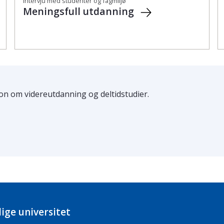
Intervju med studenter og fagmiljø
Meningsfull utdanning
n om videreutdanning og deltidstudier.
ige universitet