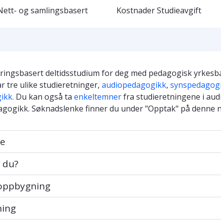
Nett- og samlingsbasert
Kostnader
Studieavgift
faringsbasert deltidsstudium for deg med pedagogisk yrkes
 tre ulike studieretninger,
audiopedagogikk
,
synspedagog
ikk.
Du kan også ta
enkeltemner
fra studieretningene i au
agogikk. Søknadslenke finner du under "Opptak" på denne n
e
u?
 du?
pbygning
 oppbygning
g
ning