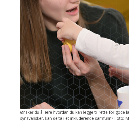
Ønsker du å lære hvordan du kan legge til rette for gode l
synsvansker, kan delta i et inkluderende samfunn? Foto: