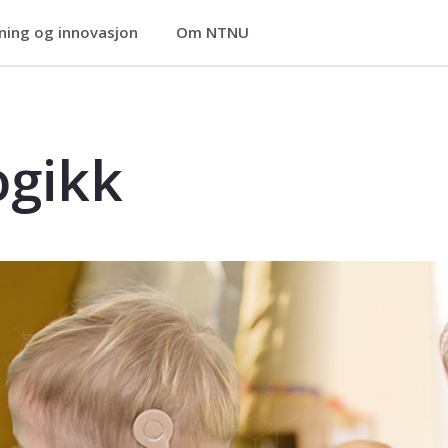
ning og innovasjon
Om NTNU
d
ogikk