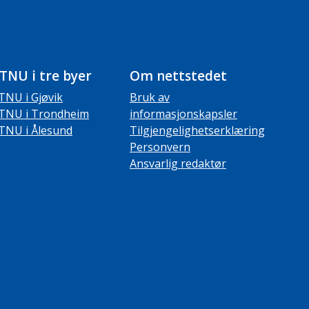
TNU i tre byer
Om nettstedet
TNU i Gjøvik
Bruk av
TNU i Trondheim
informasjonskapsler
TNU i Ålesund
Tilgjengelighetserklæring
Personvern
Ansvarlig redaktør