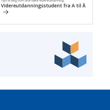
Tips til deg som skal søke videreutdanning
Videreutdanningsstudent fra A til Å