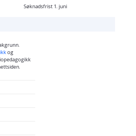
Søknadsfrist
1. juni
bakgrunn.
ikk
og
diopedagogikk
ettsiden.