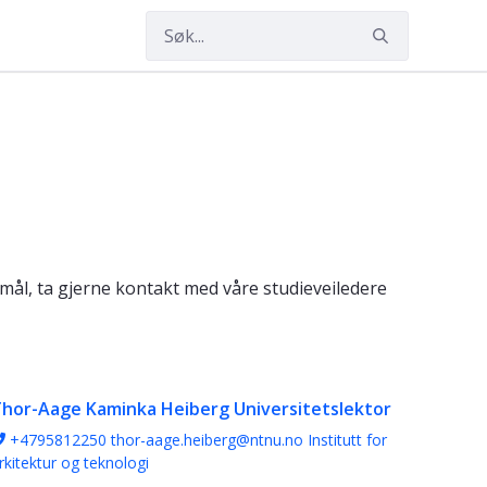
g - Trondheim
ål, ta gjerne kontakt med våre studieveiledere
hor-Aage Kaminka Heiberg
Universitetslektor
+4795812250
thor-aage.heiberg@ntnu.no
Institutt for
rkitektur og teknologi