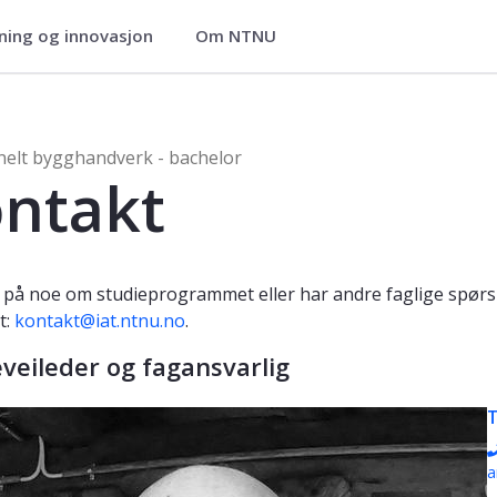
ning og innovasjon
Om NTNU
chelor
ghåndverk - bachelorprogram - 4-åri
nelt bygghandverk - bachelor
ntakt
 på noe om studieprogrammet eller har andre faglige spørsm
t:
kontakt@iat.ntnu.no
.
veileder og fagansvarlig
T
a