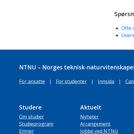
Spørsm
Ofte 
Overs
NTNU – Norges teknisk-naturvitenskapel
For ansatte
|
For studenter
|
Innsida
|
Can
Studere
Aktuelt
Om studier
Nyheter
Studieprogram
Arrangement
Emner
Jobbe ved NTNU