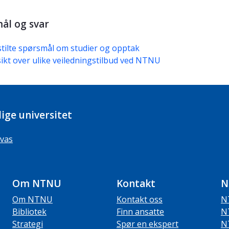
ål og svar
stilte spørsmål om studier og opptak
ikt over ulike veiledningstilbud ved NTNU
ige universitet
vas
Om NTNU
Kontakt
N
Om NTNU
Kontakt oss
N
Bibliotek
Finn ansatte
N
Strategi
Spør en ekspert
N