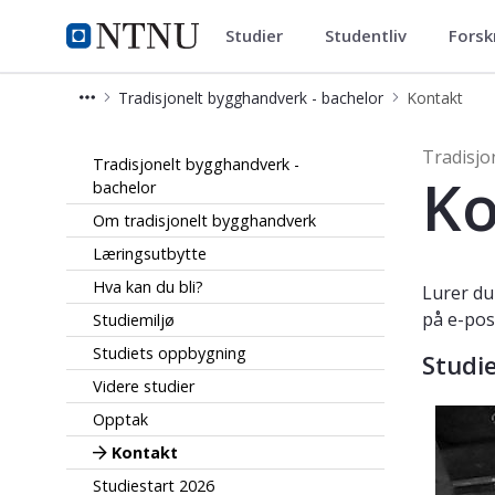
Studier
Studentliv
Forsk
Tradisjonelt bygghandverk - ba
NTNU Hjemmeside
Tradisjonelt bygghandverk - bachelor
Kontakt
Studieveiledning - Tradisjonelt byg
Tradisjo
Tradisjonelt bygghandverk -
Ko
bachelor
Om tradisjonelt bygghandverk
Læringsutbytte
Hva kan du bli?
Lurer du
på e-pos
Studiemiljø
Studiets oppbygning
Studie
Videre studier
Opptak
Kontakt
Studiestart 2026