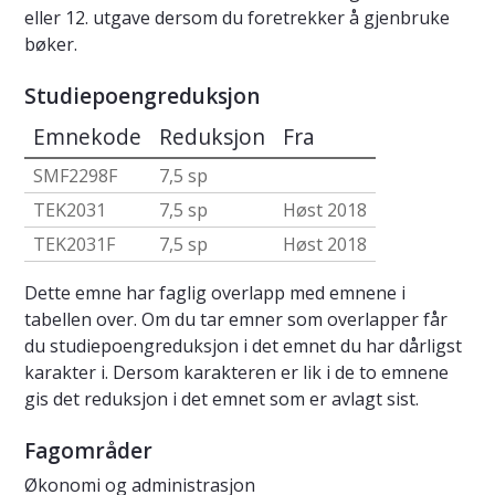
eller 12. utgave dersom du foretrekker å gjenbruke
bøker.
Studiepoengreduksjon
Emnekode
Reduksjon
Fra
SMF2298F
7,5 sp
TEK2031
7,5 sp
Høst 2018
TEK2031F
7,5 sp
Høst 2018
Dette emne har faglig overlapp med emnene i
tabellen over. Om du tar emner som overlapper får
du studiepoengreduksjon i det emnet du har dårligst
karakter i. Dersom karakteren er lik i de to emnene
gis det reduksjon i det emnet som er avlagt sist.
Fagområder
Økonomi og administrasjon