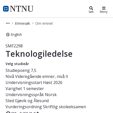
Studier
NTNU Hjemmeside
Søk
Meny
Emnesøk
Om emnet
English
Emne - Teknologiledelse - SMF2298
SMF2298
Teknologiledelse
Velg studieår
Studiepoeng
7,5
Nivå
Videregående emner, nivå II
Undervisningsstart
Høst 2026
Varighet
1 semester
Undervisningsspråk
Norsk
Sted
Gjøvik og Ålesund
Vurderingsordning
Skriftlig skoleeksamen