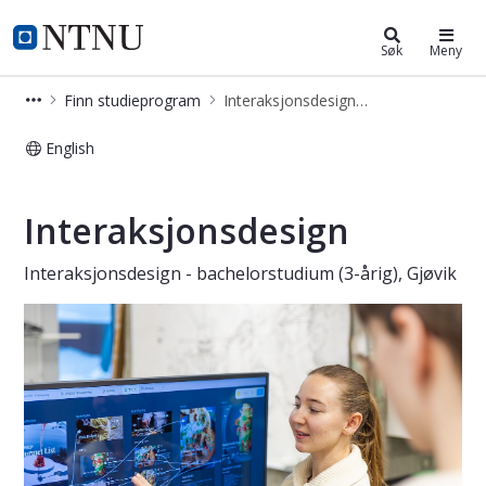
Interaksjonsdesign - bachelor
NTNU Hjemmeside
Søk
Meny
Finn studieprogram
Interaksjonsdesign - bachelor
English
Interaksjonsdesign - bachelor
Interaksjonsdesign
Interaksjonsdesign - bachelorstudium (3-årig), Gjøvik