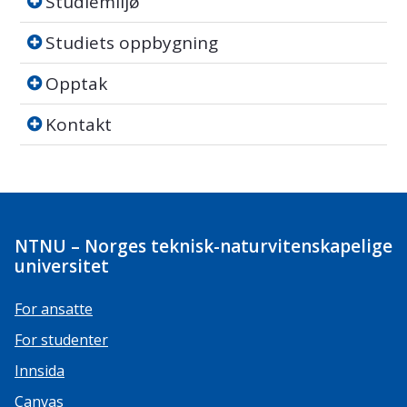
Studiemiljø
Studiets oppbygning
Studiets oppbygning
Opptak
Opptak
Kontakt
Kontakt
NTNU – Norges teknisk-naturvitenskapelige
universitet
For ansatte
For studenter
Innsida
Canvas