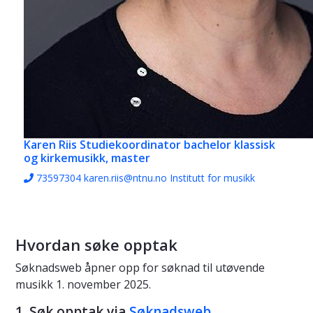
Karen Riis
Studiekoordinator bachelor klassisk
og kirkemusikk, master
73597304
karen.riis@ntnu.no
Institutt for musikk
Hvordan søke opptak
Søknadsweb åpner opp for søknad til utøvende
musikk 1. november 2025.
1. Søk opptak via
Søknadsweb