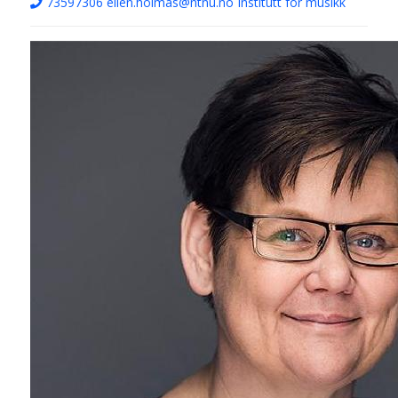
73597306
ellen.holmas@ntnu.no
Institutt for musikk