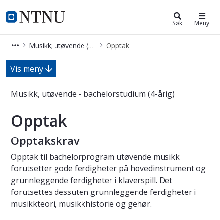
Musikk; utøvende (BMUSP)
NTNU Hjemmeside
Søk
Meny
Musikk; utøvende (BMUSP)
Opptak
Opptak - Musikk, utøvende - bachelo
Vis meny
Musikk, utøvende - bachelorstudium (4-årig)
Opptak
Opptakskrav
Opptak til bachelorprogram utøvende musikk
forutsetter gode ferdigheter på hovedinstrument og
grunnleggende ferdigheter i klaverspill. Det
forutsettes dessuten grunnleggende ferdigheter i
musikkteori, musikkhistorie og gehør.