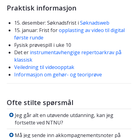
Praktisk informasjon
15. desember: Søknadsfrist i
Søknadsweb
15. januar: Frist for
opplasting av video til digital
første runde
Fysisk prøvespill i uke 10
Det er
instrumentavhengige repertoarkrav på
klassisk
Veiledning til videoopptak
Informasjon om gehør- og teoriprøve
Ofte stilte spørsmål
Jeg går alt en utøvende utdanning, kan jeg f
Jeg går alt en utøvende utdanning, kan jeg
fortsette ved NTNU?
Må jeg sende inn akkompagnementsnoter på 
Må jeg sende inn akkompagnementsnoter på