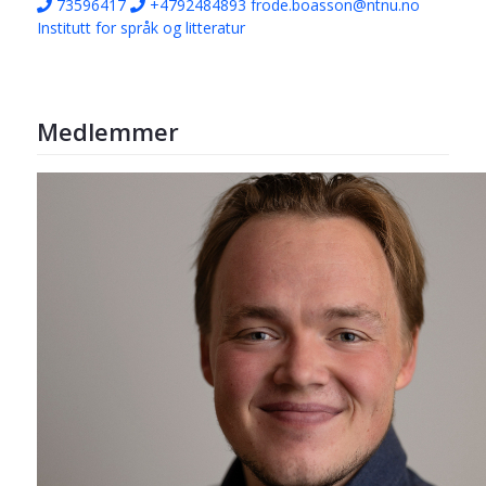
73596417
+4792484893
frode.boasson@ntnu.no
Institutt for språk og litteratur
Medlemmer