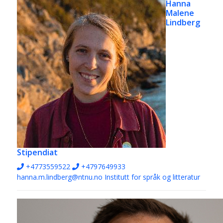
Hanna
Malene
Lindberg
Stipendiat
+4773559522
+4797649933
hanna.m.lindberg@ntnu.no
Institutt for språk og litteratur