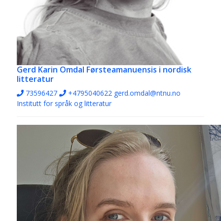
Gerd Karin Omdal
Førsteamanuensis i nordisk
litteratur
73596427
+4795040622
gerd.omdal@ntnu.no
Institutt for språk og litteratur