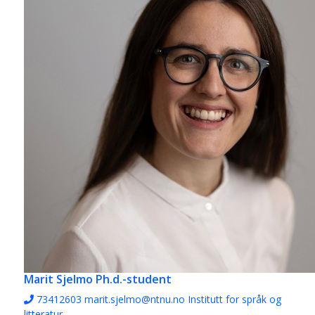
Marit Sjelmo
Ph.d.-student
73412603
marit.sjelmo@ntnu.no
Institutt for språk og
litteratur