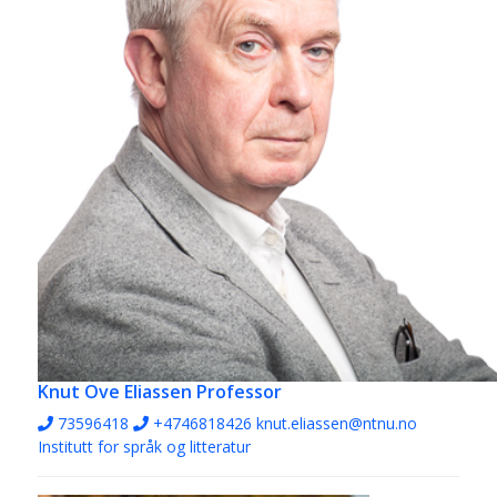
Knut Ove Eliassen
Professor
73596418
+4746818426
knut.eliassen@ntnu.no
Institutt for språk og litteratur