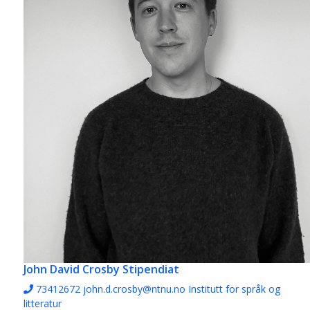
John David Crosby
Stipendiat
73412672
john.d.crosby@ntnu.no
Institutt for språk og
litteratur