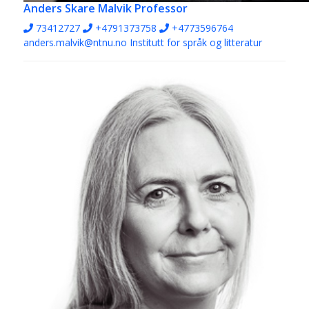
Anders Skare Malvik
Professor
73412727
+4791373758
+4773596764
anders.malvik@ntnu.no
Institutt for språk og litteratur