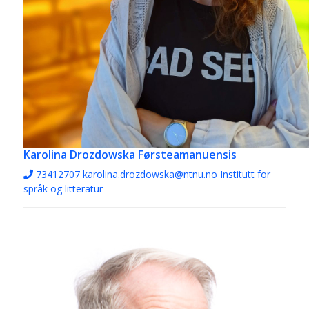
Karolina Drozdowska
Førsteamanuensis
73412707
karolina.drozdowska@ntnu.no
Institutt for
språk og litteratur