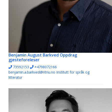
Benjamin August Barkved
Oppdrag
gjesteforeleser
73592153
+4798072166
benjamin.a.barkved@ntnu.no
Institutt for språk og
litteratur