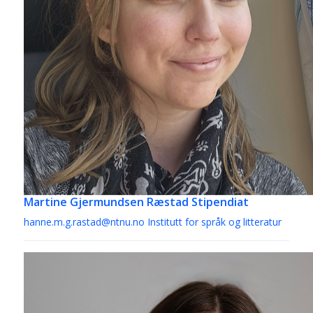
Martine Gjermundsen Ræstad
Stipendiat
hanne.m.g.rastad@ntnu.no
Institutt for språk og litteratur