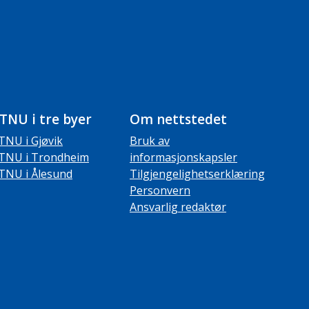
TNU i tre byer
Om nettstedet
TNU i Gjøvik
Bruk av
TNU i Trondheim
informasjonskapsler
TNU i Ålesund
Tilgjengelighetserklæring
Personvern
Ansvarlig redaktør