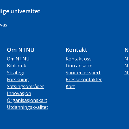
ige universitet
vas
Om NTNU
Kontakt
N
Om NTNU
Kontakt oss
N
Bibliotek
Finn ansatte
N
Strategi
Spør en ekspert
N
Forskning
Pressekontakter
Satsingsområder
Kart
Innovasjon
Organisasjonskart
Utdanningskvalitet