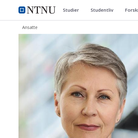
Studier
Studentliv
Forsk
ntnu.no
NTNU Hjemmeside
Ansatte
Kristin Landrø