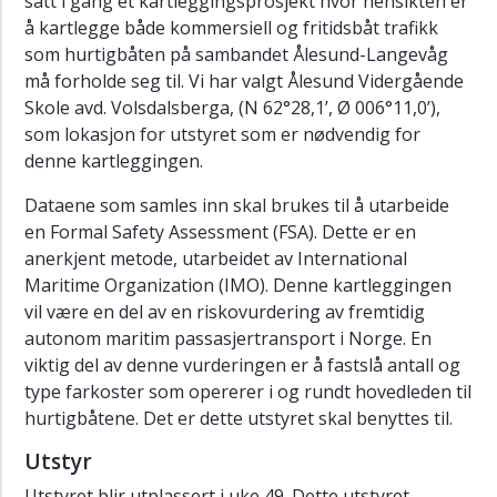
satt i gang et kartleggingsprosjekt hvor hensikten er
Trafikk
å kartlegge både kommersiell og fritidsbåt trafikk
hurtigbåtsamband
som hurtigbåten på sambandet Ålesund-Langevåg
må forholde seg til. Vi har valgt Ålesund Vidergående
MARKOM
Skole avd. Volsdalsberga, (N 62°28,1’, Ø 006°11,0’),
SFU
som lokasjon for utstyret som er nødvendig for
COAST
denne kartleggingen.
Grønn
Dataene som samles inn skal brukes til å utarbeide
kai
en Formal Safety Assessment (FSA). Dette er en
PROSIM
anerkjent metode, utarbeidet av International
Maritime Organization (IMO). Denne kartleggingen
Studier
vil være en del av en riskovurdering av fremtidig
Om
autonom maritim passasjertransport i Norge. En
oss
viktig del av denne vurderingen er å fastslå antall og
Kontakt
type farkoster som opererer i og rundt hovedleden til
hurtigbåtene. Det er dette utstyret skal benyttes til.
Ansatte
Utstyr
Utstyret blir utplassert i uke 49. Dette utstyret