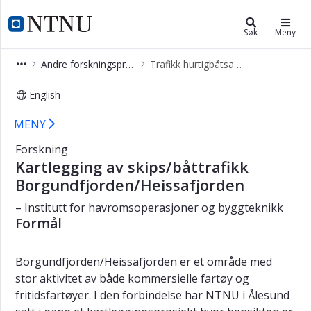
×
Institutt for havromsoperasjoner 
NTNU Hjemmeside
Søk
Meny
Forskning
Andre forskningsprosjekter
Trafikk hurtigbåtsamband
Maritim
teknologi
English
Skipstrafikk ved fergesambandet Sol
Shipping
MENY
og
nautikk
Forskning
Kartlegging av skips/båttrafikk
Smart
Borgundfjorden/Heissafjorden
infrastruktur
– Institutt for havromsoperasjoner og byggteknikk
Andre
Formål
forskningsprosjekter
SkillSea
Borgundfjorden/Heissafjorden er et område med
BLUEWBC
stor aktivitet av både kommersielle fartøy og
fritidsfartøyer. I den forbindelse har NTNU i Ålesund
SUSTRANS