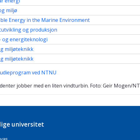
r energi
og miljø
le Energy in the Marine Environment
utvikling og produksjon
 og energiteknologi
g miljøteknikk
g miljøteknikk
studieprogram ved NTNU
ige universitet
vas