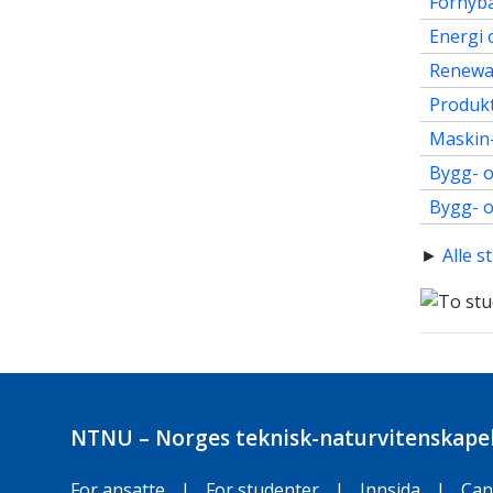
Fornyba
Energi 
Renewab
Produkt
Maskin-
Bygg- o
Bygg- o
►
Alle 
NTNU – Norges teknisk-naturvitenskapel
For ansatte
|
For studenter
|
Innsida
|
Can