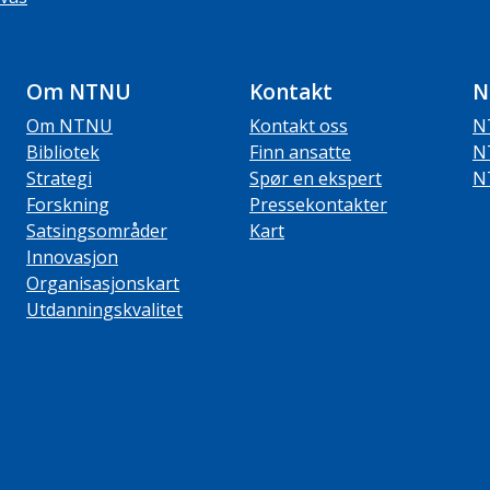
Om NTNU
Kontakt
N
Om NTNU
Kontakt oss
N
Bibliotek
Finn ansatte
N
Strategi
Spør en ekspert
N
Forskning
Pressekontakter
Satsingsområder
Kart
Innovasjon
Organisasjonskart
Utdanningskvalitet
ube