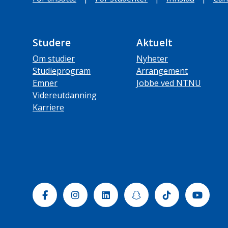
Studere
Aktuelt
Om studier
Nyheter
Studieprogram
Arrangement
Emner
Jobbe ved NTNU
Videreutdanning
Karriere
Facebook
Instagram
Linkedin
Snapchat
Tiktok
Yout