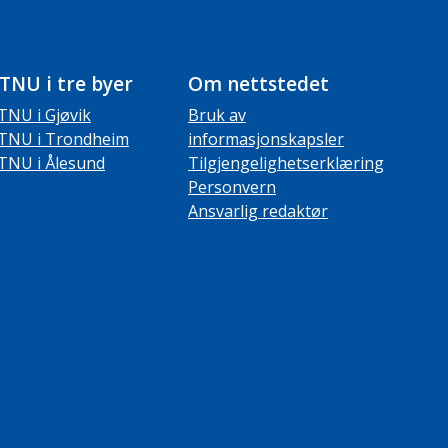
TNU i tre byer
Om nettstedet
TNU i Gjøvik
Bruk av
TNU i Trondheim
informasjonskapsler
TNU i Ålesund
Tilgjengelighetserklæring
Personvern
Ansvarlig redaktør