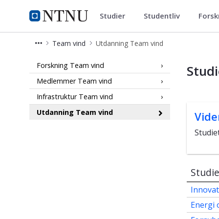
Studier
Studentliv
Forsk
NTNU Energi
NTNU Hjemmeside
Team vind
Utdanning Team vind
Utdanning Team vind
Forskning Team vind
Stud
Medlemmer Team vind
Infrastruktur Team vind
Utdanning Team vind
Vide
Studie
Studi
Innovat
Energi 