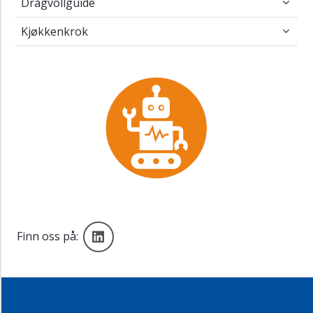
Dragvollguide
Kjøkkenkrok
Kjøkkenkrok
LinkedIn
Finn oss på: