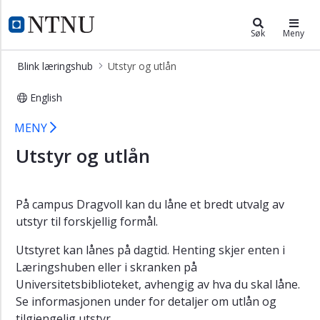
×
Blink læringshub
NTNU Hjemmeside
Søk
Meny
Vis
Blink læringshub
Utstyr og utlån
meny
English
Utstyr og utlån
MENY
Utstyr og utlån
På campus Dragvoll kan du låne et bredt utvalg av
utstyr til forskjellig formål.
Utstyret kan lånes på dagtid. Henting skjer enten i
Læringshuben eller i skranken på
Universitetsbiblioteket, avhengig av hva du skal låne.
Se informasjonen under for detaljer om utlån og
tilgjengelig utstyr.