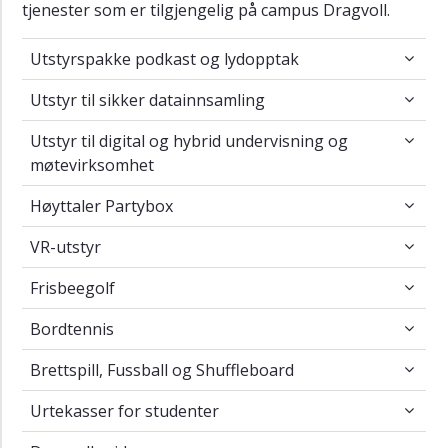
tjenester som er tilgjengelig på campus Dragvoll.
Utstyrspakke podkast og lydopptak
Utstyrspakke podkast og lydopptak
Utstyr til sikker datainnsamling
Utstyr til sikker datainnsamling
Utstyr til digital og hybrid undervisning og
Utstyr til digital og hybrid undervisning og
møtevirksomhet
Høyttaler Partybox
Høyttaler Partybox
VR-utstyr
VR-utstyr
Frisbeegolf
Frisbeegolf
Bordtennis
Bordtennis
Brettspill, Fussball og Shuffleboard
Brettspill, Fussball og Shuffleboard
Urtekasser for studenter
Urtekasser for studenter
Dragvollguide