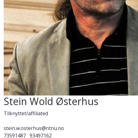
Stein Wold Østerhus
Tilknyttet/affiliated
stein.w.osterhus@ntnu.no
73591487
93497162