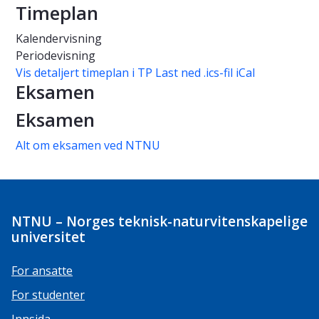
Timeplan
Kalendervisning
Periodevisning
Vis detaljert timeplan i TP
Last ned .ics-fil iCal
Eksamen
Eksamen
Alt om eksamen ved NTNU
NTNU – Norges teknisk-naturvitenskapelige
universitet
For ansatte
For studenter