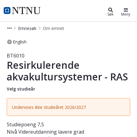
Studier
NTNU Hjemmeside
Søk
Meny
Emnesøk
Om emnet
English
Emne - Resirkulerende akvakultursy
BT6010
Resirkulerende
akvakultursystemer - RAS
Velg studieår
Undervises ikke studieåret 2026/2027
Studiepoeng
7,5
Nivå
Videreutdanning lavere grad