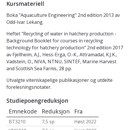
Kursmateriell
Boka "Aquaculture Engineering" 2nd edition 2013 av
Odd-Ivar Lekang.
Heftet "Recycling of water in hatchery production -
Background Booklet for courses in recycling
technology for hatchery production" 2nd edition 2017
av Fjellheim, A.J., Hess-Erga, O.-K., Attramadal, K.J.K.,
Vadstein, O., NIVA, NTNU, SINTEF, Marine Harvest
and Scottish Sea Farms, 28 pp.
Utvalgte vitenskapelige publikasjoner og utdelte
forelesningsnotater.
Studiepoengreduksjon
Emnekode
Reduksjon
Fra
BT3210
7,5 sp
Høst 2022