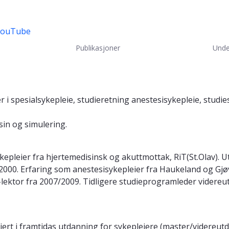
 YouTube
Publikasjoner
Unde
 i spesialsykepleie, studieretning anestesisykepleie, studie
in og simulering.
kepleier fra hjertemedisinsk og akuttmottak, RiT(St.Olav). 
00. Erfaring som anestesisykepleier fra Haukeland og Gjøvi
-lektor fra 2007/2009. Tidligere studieprogramleder videreu
ert i framtidas utdanning for sykepleiere (master/videreutd