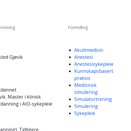
rvisning
Formidling
Kompetanseord
Akuttmedisin
sted Gjøvik
Anestesi
Anestesisykepleie
Kunnskapsbasert
praksis
Medisinsk
Utdannet
simulering
k. Master i klinisk
Simulatortrening
tdanning i AIO-sykepleie
Simulering
Sykepleie
anning). Tidligere