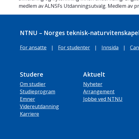
medlem av ALNSFs Utdanningsutvalg. Medlem av p
NTNU – Norges teknisk-naturvitenskapel
For ansatte
|
For studenter
|
Innsida
|
Can
Studere
Aktuelt
Om studier
Nyheter
Studieprogram
Arrangement
Emner
Jobbe ved NTNU
Videreutdanning
Karriere