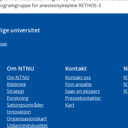
rogramgruppe for anestesisykepleie RETHOS-3.
ige universitet
vas
Om NTNU
Kontakt
N
Om NTNU
Kontakt oss
N
Bibliotek
Finn ansatte
N
Strategi
Spør en ekspert
N
Forskning
Pressekontakter
Satsingsområder
Kart
Innovasjon
Organisasjonskart
Utdanningskvalitet