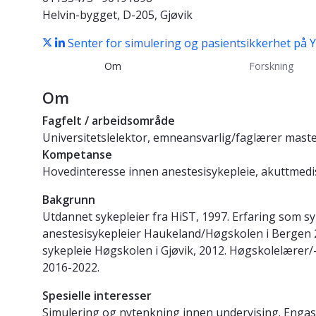
Helvin-bygget, D-205, Gjøvik
Senter for simulering og pasientsikkerhet på
Om
Forskning
Om
Fagfelt / arbeidsområde
Universitetslelektor, emneansvarlig/faglærer master
Kompetanse
Hovedinteresse innen anestesisykepleie, akuttmedis
Bakgrunn
Utdannet sykepleier fra HiST, 1997. Erfaring som sy
anestesisykepleier Haukeland/Høgskolen i Bergen 20
sykepleie Høgskolen i Gjøvik, 2012. Høgskolelærer/
2016-2022.
Spesielle interesser
Simulering og nytenkning innen undervising. Engasj