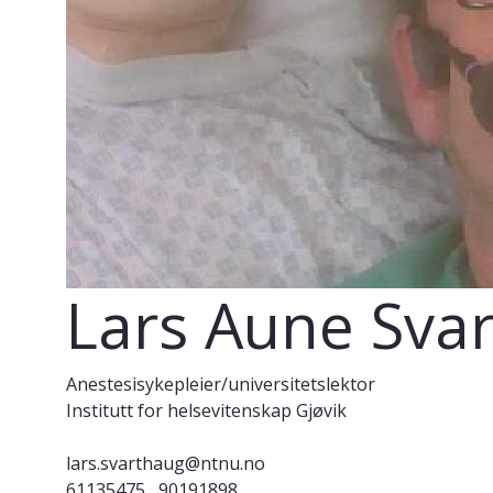
Lars Aune Sva
Anestesisykepleier/universitetslektor
Institutt for helsevitenskap Gjøvik
lars.svarthaug@ntnu.no
61135475
90191898