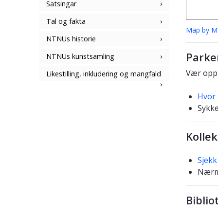
Satsingar
Tal og fakta
Map by 
NTNUs historie
Parke
NTNUs kunstsamling
Vær oppm
Likestilling, inkludering og mangfald
Hvor 
Sykke
Kollek
Sjekk
Nærme
Biblio