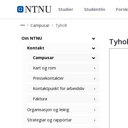
Studier
Studentliv
Forsk
ntnu.no
NTNU Hjemmeside
Campusar
Tyholt
Tyholt campus
Om NTNU
Tyho
Kontakt
Campusar
Kart og rom
Pressekontakter
Kontaktpunkt for arbeidsliv
Faktura
Organisasjon og leiing
Strategiar og rapportar