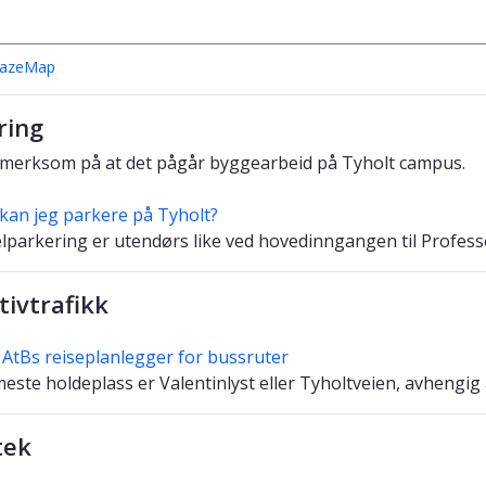
MazeMap
ring
erksom på at det pågår byggearbeid på Tyholt campus.
kan jeg parkere på Tyholt?
lparkering er utendørs like ved hovedinngangen til Profes
tivtrafikk
 AtBs reiseplanlegger for bussruter
ste holdeplass er Valentinlyst eller Tyholtveien, avhengig
tek