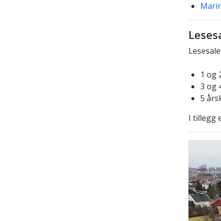
Marin
Leses
Lesesale
1 og 
3 og 
5 års
I tilleg