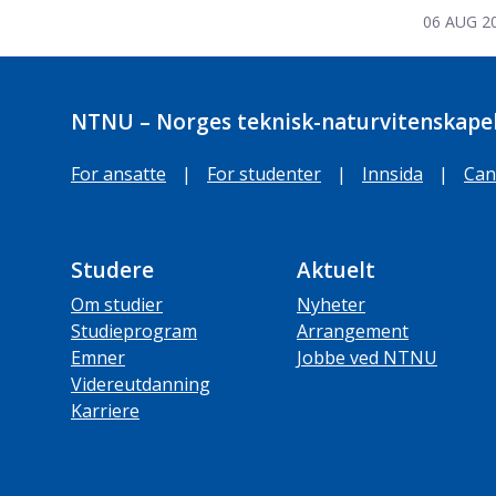
06 AUG 2
NTNU – Norges teknisk-naturvitenskapel
For ansatte
|
For studenter
|
Innsida
|
Can
Studere
Aktuelt
Om studier
Nyheter
Studieprogram
Arrangement
Emner
Jobbe ved NTNU
Videreutdanning
Karriere