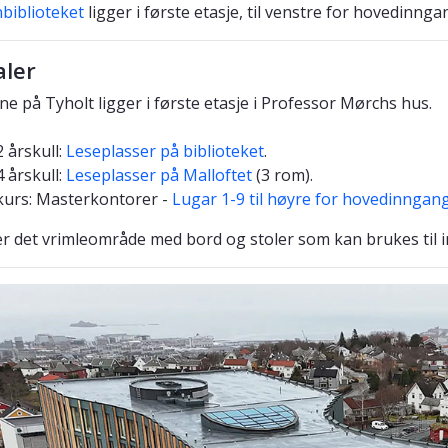
biblioteket
ligger i første etasje, til venstre for hovedinnga
aler
ne på Tyholt ligger i første etasje i Professor Mørchs hus.
2 årskull:
Leseplasser på biblioteket
.
4 årskull:
Leseplasser på Malloftet
(3 rom).
kurs: Masterkontorer -
Lugar 1-9 til høyre for hovedinngan
g er det vrimleområde med bord og stoler som kan brukes til in