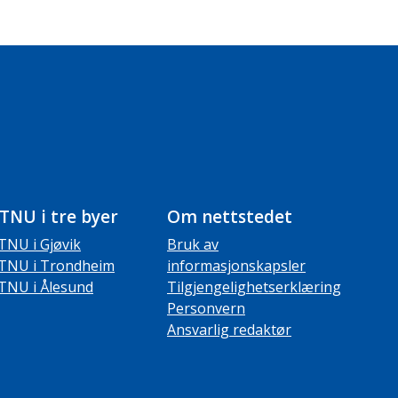
TNU i tre byer
Om nettstedet
TNU i Gjøvik
Bruk av
TNU i Trondheim
informasjonskapsler
TNU i Ålesund
Tilgjengelighetserklæring
Personvern
Ansvarlig redaktør