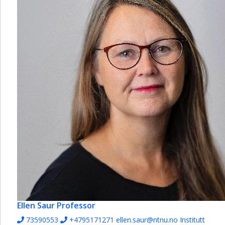
Ellen Saur
Professor
73590553
+4795171271
ellen.saur@ntnu.no
Institutt