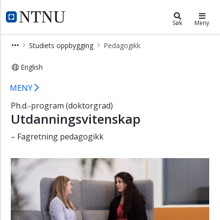
×
Utdanningsvitenskap (PHUV)
NTNU Hjemmeside
Søk
Meny
Studiets
Studiets oppbygging
Pedagogikk
startside
Læringsutbytte
English
Studiets
Pedagogikk - Utdanningsvitenskap -
MENY
oppbygging
Ph.d.-program (doktorgrad)
Pedagogikk
Utdanningsvitenskap
Lærerprofesjons-
og
– Fagretning pedagogikk
skoleforskning
Tverrfaglig
barndomsforskning
Jobbmuligheter
Søk
opptak