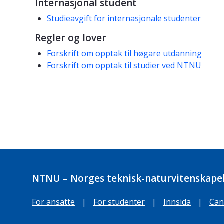
Internasjonal student
Studieavgift for internasjonale studenter
Regler og lover
Forskrift om opptak til høgare utdanning
Forskrift om opptak til studier ved NTNU
NTNU – Norges teknisk-naturvitenskapel
For ansatte
|
For studenter
|
Innsida
|
Can