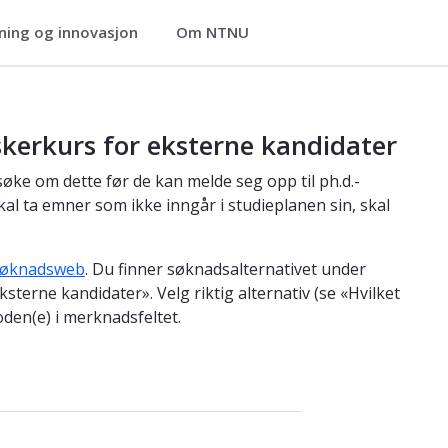
ning og innovasjon
Om NTNU
 eksterne kandidater
skerkurs for eksterne kandidater
ke om dette før de kan melde seg opp til ph.d.-
l ta emner som ikke inngår i studieplanen sin, skal
øknadsweb
. Du finner søknadsalternativet under
terne kandidater». Velg riktig alternativ (se «Hvilket
den(e) i merknadsfeltet.
?