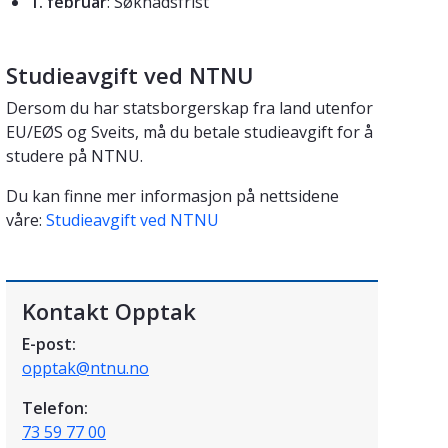
1. februar
: Søknadsfrist
Studieavgift ved NTNU
Dersom du har statsborgerskap fra land utenfor
EU/EØS og Sveits, må du betale studieavgift for å
studere på NTNU.
Du kan finne mer informasjon på nettsidene
våre:
Studieavgift ved NTNU
Kontakt Opptak
E-post:
opptak@ntnu.no
Telefon:
73 59 77 00