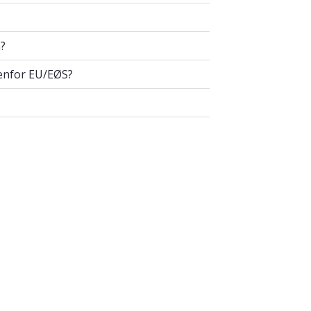
vgiften?
n?
ested utenfor EU/EØS?
tenfor EU/EØS?
met?