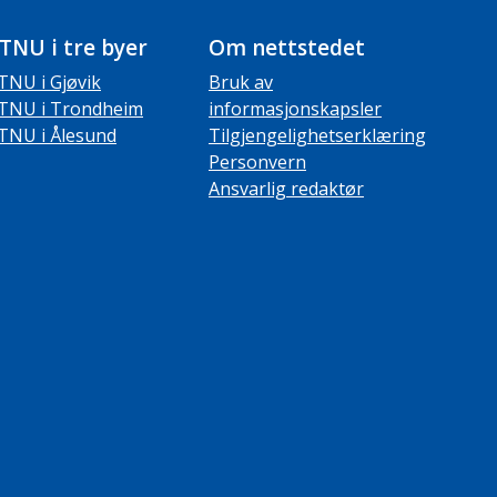
TNU i tre byer
Om nettstedet
TNU i Gjøvik
Bruk av
TNU i Trondheim
informasjonskapsler
TNU i Ålesund
Tilgjengelighetserklæring
Personvern
Ansvarlig redaktør