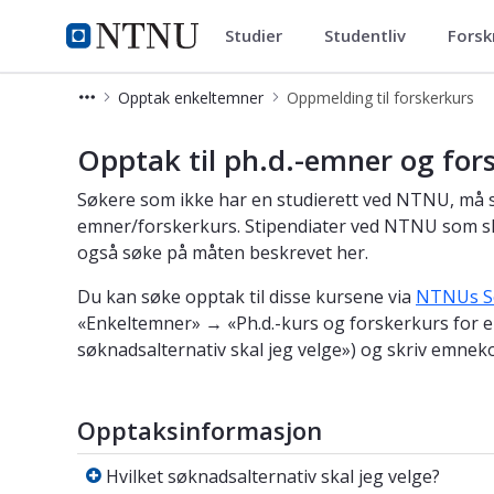
Studier
Studentliv
Forsk
Studier
NTNU Hjemmeside
Opptak enkeltemner
Oppmelding til forskerkurs
Oppmelding til forskerkurs - ph.d. -
Opptak til ph.d.-emner og for
Søkere som ikke har en studierett ved NTNU, må sø
emner/forskerkurs. Stipendiater ved NTNU som ska
også søke på måten beskrevet her.
Du kan søke opptak til disse kursene via
NTNUs S
«Enkeltemner» → «Ph.d.-kurs og forskerkurs for eks
søknadsalternativ skal jeg velge») og skriv emneko
Opptaksinformasjon
Hvilket søknadsalternativ skal jeg velge
Hvilket søknadsalternativ skal jeg velge?