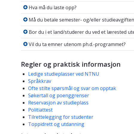
Hva må du laste opp?
Hva må du laste opp?
Må du betale semester- og/eller studiea
Må du betale semester- og/eller studieavgifte
Bor du i et land/studerer du ved et lær
Bor du i et land/studerer du ved et lærested u
Vil du ta emner utenom ph.d.-program
Vil du ta emner utenom ph.d.-programmet?
Regler og praktisk informasjon
Ledige studieplasser ved NTNU
Språkkrav
Ofte stilte spørsmål og svar om opptak
Søkertall og poenggrenser​​
Reservasjon av studieplass
Politiattest
Tilrettelegging for studenter
Toppidrett og utdanning