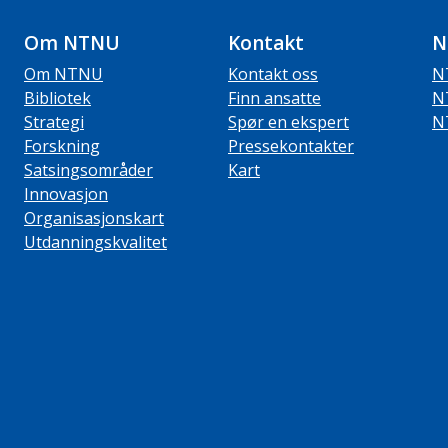
Om NTNU
Kontakt
N
Om NTNU
Kontakt oss
N
Bibliotek
Finn ansatte
N
Strategi
Spør en ekspert
N
Forskning
Pressekontakter
Satsingsområder
Kart
Innovasjon
Organisasjonskart
Utdanningskvalitet
ube