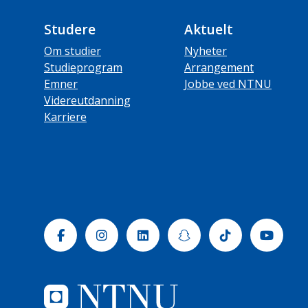
Studere
Aktuelt
Om studier
Nyheter
Studieprogram
Arrangement
Emner
Jobbe ved NTNU
Videreutdanning
Karriere
Facebook
Instagram
Linkedin
Snapchat
Tiktok
Yout