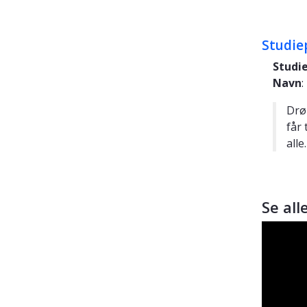
Studie
Studi
Navn
:
Drø
får
alle.
Se al