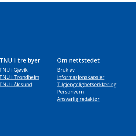
TNU i tre byer
Om nettstedet
TNU i Gjøvik
Bruk av
TNU i Trondheim
informasjonskapsler
TNU i Ålesund
Tilgjengelighetserklæring
Personvern
Ansvarlig redaktør