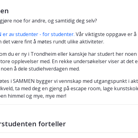
en
 gjøre noe for andre, og samtidig deg selv?
r av studenter - for studenter.
Vår viktigste oppgave er å 
 det være fint å møtes rundt ulike aktiviteter.
om du er ny i Trondheim eller kanskje har studert her noen å
tore opplevelser med. En rekke undersøkelser viser at det 
noen å dele studiehverdagen med.
øtes i SAMMEN bygger vi vennskap med utgangspunkt i akt
llkveld, ta med deg en gjeng på escape room, lage kunstskole
pen himmel og mye, mye mer!
rstudenten forteller