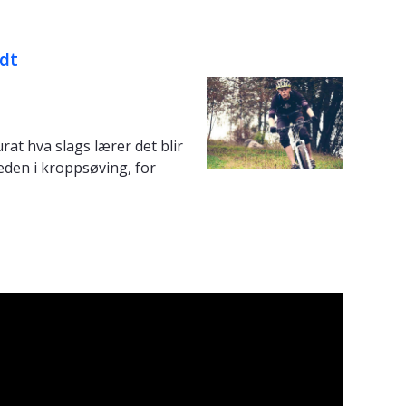
odt
at hva slags lærer det blir
eden i kroppsøving, for