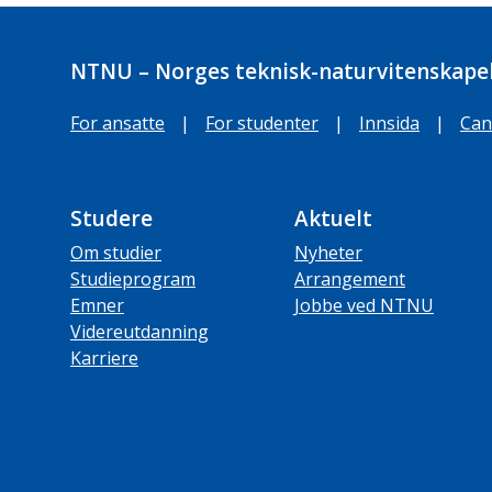
NTNU – Norges teknisk-naturvitenskapel
For ansatte
|
For studenter
|
Innsida
|
Can
Studere
Aktuelt
Om studier
Nyheter
Studieprogram
Arrangement
Emner
Jobbe ved NTNU
Videreutdanning
Karriere