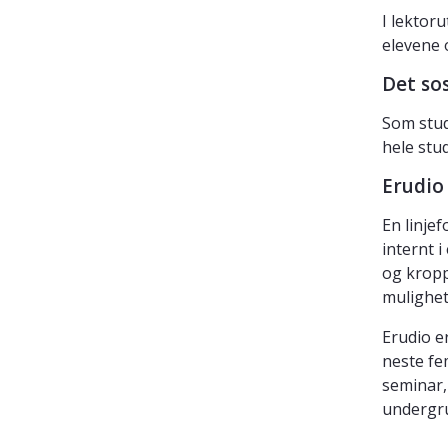
I lektor
elevene 
Det sos
Som stud
hele stu
Erudio
En linje
internt 
og kropp
mulighet
Erudio e
neste fe
seminar,
undergr