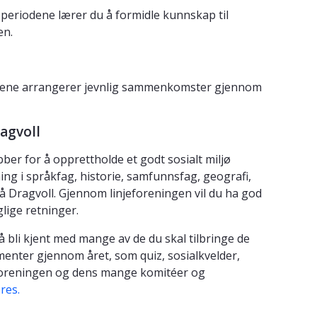
speriodene lærer du å formidle kunnskap til
len.
entene arrangerer jevnlig sammenkomster gjennom
.
agvoll
bber for å opprettholde et godt sosialt miljø
ning i språkfag, historie, samfunnsfag, geografi,
 Dragvoll. Gjennom linjeforeningen vil du ha god
lige retninger.
 å bli kjent med mange av de du skal tilbringe de
menter gjennom året, som quiz, sosialkvelder,
njeforeningen og dens mange komitéer og
res.