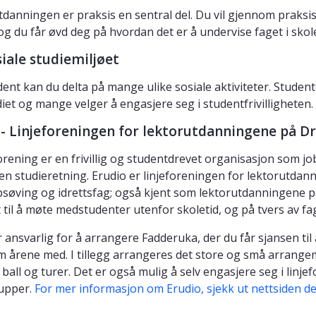
utdanningen er praksis en sentral del. Du vil gjennom praksi
og du får øvd deg på hvordan det er å undervise faget i sko
iale studiemiljøet
ent kan du delta på mange ulike sosiale aktiviteter. Stud
diet og mange velger å engasjere seg i studentfrivilligheten
 - Linjeforeningen for lektorutdanningene på Dr
forening er en frivillig og studentdrevet organisasjon som jo
i en studieretning. Erudio er linjeforeningen for lektorutdan
søving og idrettsfag; også kjent som lektorutdanningene på
 til å møte medstudenter utenfor skoletid, og på tvers av fag
r ansvarlig for å arrangere Fadderuka, der du får sjansen til
m årene med. I tillegg arrangeres det store og små arrange
 ball og turer. Det er også mulig å selv engasjere seg i li
upper.
For mer informasjon om Erudio, sjekk ut nettsiden de