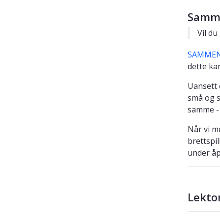
Samm
Vil du
SAMMEN e
dette kan
Uansett 
små og s
samme - 
Når vi m
brettspi
under å
Lekto