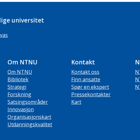
ige universitet
vas
Om NTNU
Kontakt
N
Om NTNU
Kontakt oss
N
Bibliotek
Finn ansatte
N
Strategi
Spør en ekspert
N
Forskning
Pressekontakter
Satsingsområder
Kart
Innovasjon
Organisasjonskart
Utdanningskvalitet