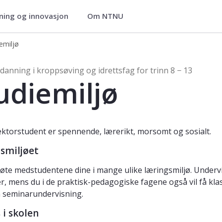
ning og innovasjon
Om NTNU
g idrettsfag for trinn 8 − 13
emiljø
psøving og idrettsfag for trinn 8 − 1
danning i kroppsøving og idrettsfag for trinn 8 − 13
udiemiljø
ektorstudent er spennende, lærerikt, morsomt og sosialt.
smiljøet
øte medstudentene dine i mange ulike læringsmiljø. Undervi
er, mens du i de praktisk-pedagogiske fagene også vil få kl
 seminarundervisning.
s i skolen