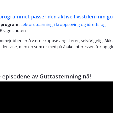
programmet passer den aktive livsstilen min g
eprogram:
Lektorutdanning i kroppsøving og idrettsfag
 Brage Lauten
mmejobben er å være kroppsøvingslærer, selvfølgelig. Akkur
 tiden vise, men en som er med på å øke interessen for og gl
le episodene av Guttastemning nå!