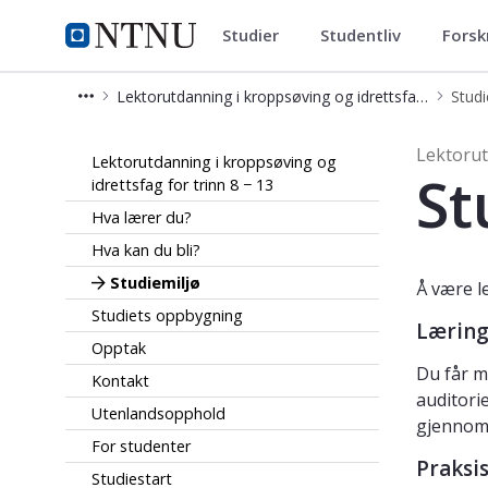
Studier
Studentliv
Forsk
Lektorutdanning i kroppsøving o
NTNU Hjemmeside
Lektorutdanning i kroppsøving og idrettsfag for trinn 8 − 13
Studi
Studiemiljø - Lektorutdanning i krop
Lektorut
Lektorutdanning i kroppsøving og
St
idrettsfag for trinn 8 − 13
Hva lærer du?
Hva kan du bli?
Studiemiljø
Å være l
Studiets oppbygning
Læring
Opptak
Du får m
Kontakt
auditori
Utenlandsopphold
gjennom
For studenter
Praksi
Studiestart