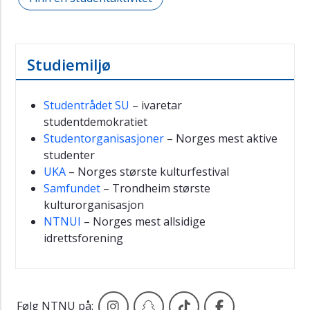
Studiemiljø
Studentrådet SU
– ivaretar
studentdemokratiet
Studentorganisasjoner
– Norges mest aktive
studenter
UKA
– Norges største kulturfestival
Samfundet
– Trondheim største
kulturorganisasjon
NTNUI
– Norges mest allsidige
idrettsforening
NTNUs offisielle Instagramkonto
NTNUs offisielle Snapchat
NTNUs offisielle Tik
NTNUs offisie
Følg NTNU på: