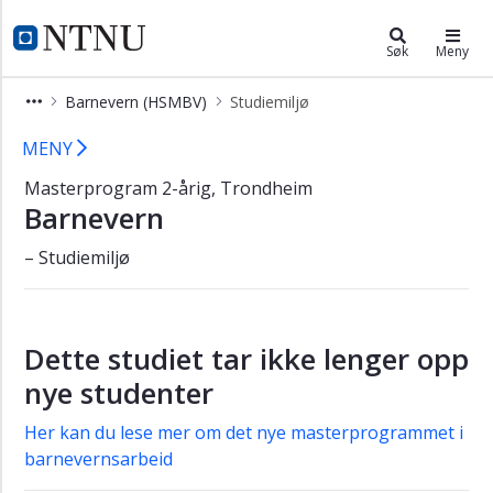
×
Barnevern (HSMBV)
NTNU Hjemmeside
Søk
Meny
Startside
Barnevern (HSMBV)
Studiemiljø
Om
Studiemiljø – barnevern – masterpr
studieprogrammet
MENY
Søk
Masterprogram 2-årig, Trondheim
opptak
Barnevern
Jobbmuligheter
– Studiemiljø
Videre
studier
Studiets
Dette studiet tar ikke lenger opp
oppbygning
nye studenter
Kontakt
Studiemiljø
Her kan du lese mer om det nye masterprogrammet i
barnevernsarbeid
Utenlandsopphold