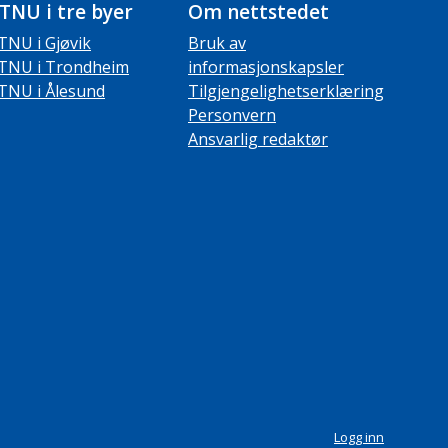
TNU i tre byer
Om nettstedet
TNU i Gjøvik
Bruk av
TNU i Trondheim
informasjonskapsler
TNU i Ålesund
Tilgjengelighetserklæring
Personvern
Ansvarlig redaktør
Logg inn