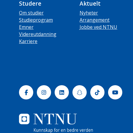
Studere
Aktuelt
Om studier
Nyheter
Studieprogram
Arrangement
Emner
Jobbe ved NTNU
Videreutdanning
Karriere
Facebook
Instagram
Linkedin
Snapchat
Tiktok
Yout