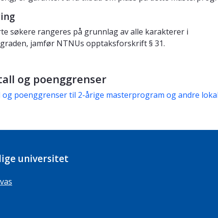
ring
erte søkere rangeres på grunnlag av alle karakterer i
graden, jamfør NTNUs opptaksforskrift § 31.
tall og poenggrenser
l og poenggrenser til 2-årige masterprogram og andre loka
ige universitet
vas