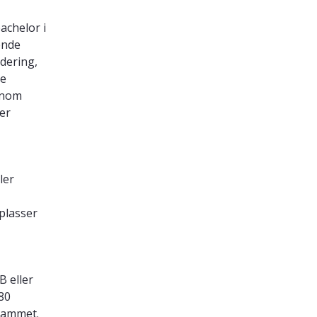
achelor i
ende
rdering,
ne
nnom
er
ler
 plasser
B eller
80
grammet.