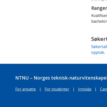
Range
Kvalifis
bachelor
Søker
Søkertal
opptak
.
NTNU – Norges teknisk-naturvitenskapel
For ansatte
|
For studenter
|
Innsida
|
Can