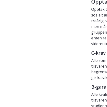
Oppta
Opptak t
sosialt 
treårig 
men må d
gruppen
enten re
videreut
C-krav
Alle som
tilsvare
begrense
gir kara
B-gara
Alle kva
tilsvare
studiepo