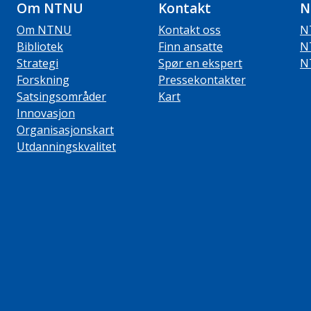
Om NTNU
Kontakt
N
Om NTNU
Kontakt oss
N
Bibliotek
Finn ansatte
N
Strategi
Spør en ekspert
N
Forskning
Pressekontakter
Satsingsområder
Kart
Innovasjon
Organisasjonskart
Utdanningskvalitet
ube