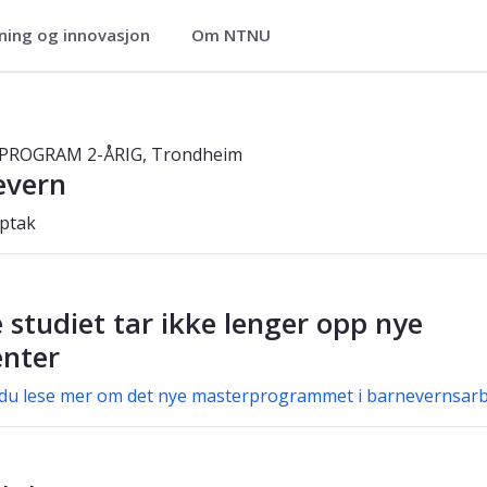
ning og innovasjon
Om NTNU
gram – 2-årig - Trondheim
ROGRAM 2-ÅRIG, Trondheim
evern
ptak
 studiet tar ikke lenger opp nye
enter
du lese mer om det nye masterprogrammet i barnevernsarb