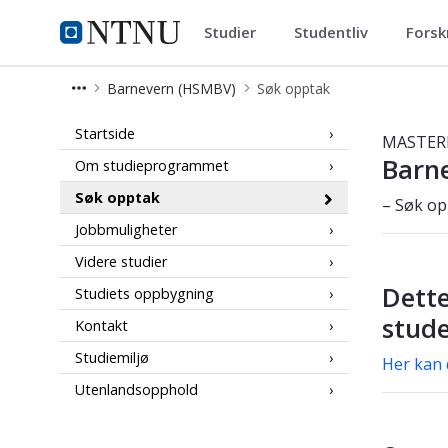
Studier
Studentliv
Forsk
Barnevern (HSMBV)
NTNU Hjemmeside
Barnevern (HSMBV)
Søk opptak
Søk opptak - barnevern - masterpro
Startside
MASTERP
Barn
Om studieprogrammet
Søk opptak
– Søk op
Jobbmuligheter
Videre studier
Dette
Studiets oppbygning
stud
Kontakt
Studiemiljø
Her kan 
Utenlandsopphold