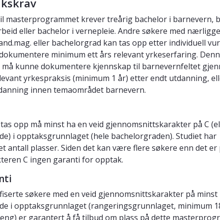
kskrav
il masterprogrammet krever treårig bachelor i barnevern, b
arbeid eller bachelor i vernepleie. Andre søkere med nærligg
cand.mag. eller bachelorgrad kan tas opp etter individuell vu
okumentere minimum ett års relevant yrkeserfaring. Den
 må kunne dokumentere kjennskap til barnevernfeltet gje
levant yrkespraksis (minimum 1 år) etter endt utdanning, ell
danning innen temaområdet barnevern.
 tas opp må minst ha en veid gjennomsnittskarakter på C (el
nde) i opptaksgrunnlaget (hele bachelorgraden). Studiet har
t antall plasser. Siden det kan være flere søkere enn det er
kteren C ingen garanti for opptak.
nti
lifiserte søkere med en veid gjennomsnittskarakter på minst 
nde i opptaksgrunnlaget (rangeringsgrunnlaget, minimum 1
eng) er garantert å få tilbud om plass på dette masterpro