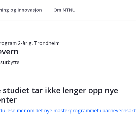
ning og innovasjon
Om NTNU
erprogram – 2-årig – Trondheim
rogram 2-årig, Trondheim
evern
sutbytte
 studiet tar ikke lenger opp nye
enter
du lese mer om det nye masterprogrammet i barnevernsarb