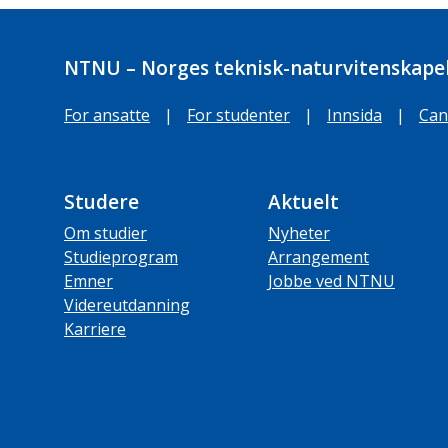
NTNU – Norges teknisk-naturvitenskapel
For ansatte
|
For studenter
|
Innsida
|
Can
Studere
Aktuelt
Om studier
Nyheter
Studieprogram
Arrangement
Emner
Jobbe ved NTNU
Videreutdanning
Karriere