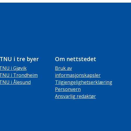
TNU i tre byer
Om nettstedet
TNU i Gjøvik
Bruk av
TNU i Trondheim
informasjonskapsler
TNU i Ålesund
Tilgjengelighetserklæring
Personvern
Ansvarlig redaktør