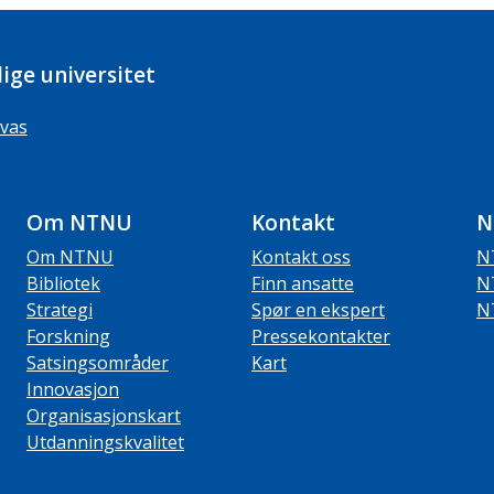
ige universitet
vas
Om NTNU
Kontakt
N
Om NTNU
Kontakt oss
N
Bibliotek
Finn ansatte
N
Strategi
Spør en ekspert
N
Forskning
Pressekontakter
Satsingsområder
Kart
Innovasjon
Organisasjonskart
Utdanningskvalitet