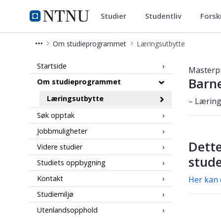
Studier
Studentliv
Forsk
Barnevern (HSMBV)
NTNU Hjemmeside
Om studieprogrammet
Læringsutbytte
Læringsutbytte – barnevern – mast
Startside
Masterp
Barn
Om studieprogrammet
Læringsutbytte
– Læring
Søk opptak
Jobbmuligheter
Dette
Videre studier
stud
Studiets oppbygning
Kontakt
Her kan 
Studiemiljø
Utenlandsopphold