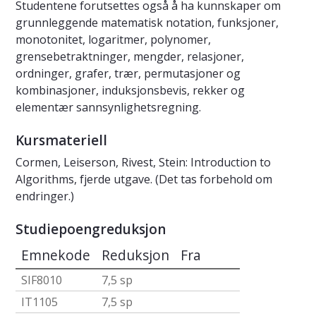
Studentene forutsettes også å ha kunnskaper om
grunnleggende matematisk notation, funksjoner,
monotonitet, logaritmer, polynomer,
grensebetraktninger, mengder, relasjoner,
ordninger, grafer, trær, permutasjoner og
kombinasjoner, induksjonsbevis, rekker og
elementær sannsynlighetsregning.
Kursmateriell
Cormen, Leiserson, Rivest, Stein: Introduction to
Algorithms, fjerde utgave. (Det tas forbehold om
endringer.)
Studiepoengreduksjon
Emnekode
Reduksjon
Fra
SIF8010
7,5 sp
IT1105
7,5 sp