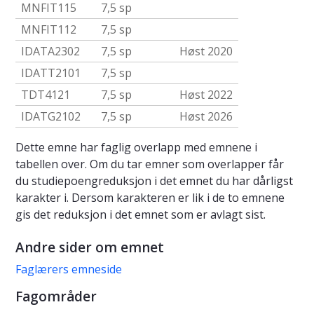
MNFIT115
7,5 sp
MNFIT112
7,5 sp
IDATA2302
7,5 sp
Høst 2020
IDATT2101
7,5 sp
TDT4121
7,5 sp
Høst 2022
IDATG2102
7,5 sp
Høst 2026
Dette emne har faglig overlapp med emnene i
tabellen over. Om du tar emner som overlapper får
du studiepoengreduksjon i det emnet du har dårligst
karakter i. Dersom karakteren er lik i de to emnene
gis det reduksjon i det emnet som er avlagt sist.
Andre sider om emnet
Faglærers emneside
Fagområder