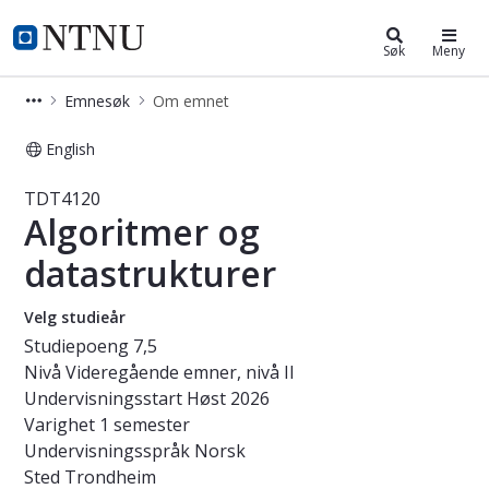
Studier
NTNU Hjemmeside
Søk
Meny
Emnesøk
Om emnet
English
Emne - Algoritmer og datastrukture
TDT4120
Algoritmer og
datastrukturer
Velg studieår
Studiepoeng
7,5
Nivå
Videregående emner, nivå II
Undervisningsstart
Høst 2026
Varighet
1 semester
Undervisningsspråk
Norsk
Sted
Trondheim