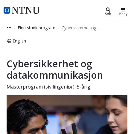
Cybersikkerhet og datakommunikas
NTNU Hjemmeside
Søk
Meny
Finn studieprogram
Cybersikkerhet og datakommunikasjon - master
English
Cybersikkerhet og datakommunikasj
Cybersikkerhet og
datakommunikasjon
Masterprogram (sivilingeniør), 5-årig