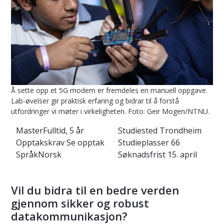
Å sette opp et 5G modem er fremdeles en manuell oppgave.
Lab-øvelser gir praktisk erfaring og bidrar til å forstå
utfordringer vi møter i virkeligheten. Foto: Geir Mogen/NTNU.
Master
Fulltid, 5 år
Studiested
Trondheim
Opptakskrav
Se opptak
Studieplasser
66
Språk
Norsk
Søknadsfrist
15. april
Vil du bidra til en bedre verden
gjennom sikker og robust
datakommunikasjon?