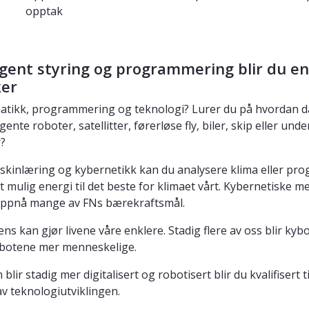
opptak
igent styring og programmering blir du en
ker
atikk, programmering og teknologi? Lurer du på hvordan d
igente roboter, satellitter, førerløse fly, biler, skip eller u
r?
skinlæring og kybernetikk kan du analysere klima eller p
st mulig energi til det beste for klimaet vårt. Kybernetiske m
 oppnå mange av FNs bærekraftsmål.
ens kan gjør livene våre enklere. Stadig flere av oss blir ky
robotene mer menneskelige.
blir stadig mer digitalisert og robotisert blir du kvalifisert til
v teknologiutviklingen.