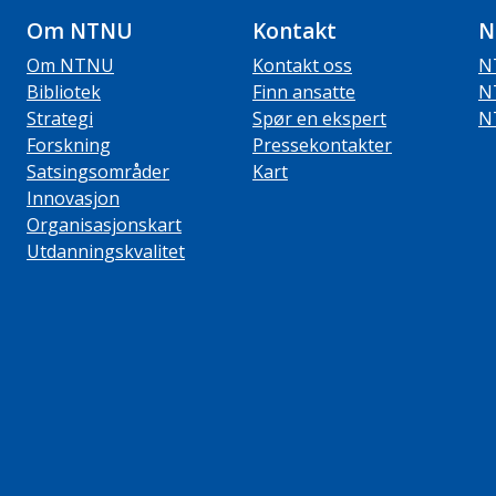
Om NTNU
Kontakt
N
Om NTNU
Kontakt oss
N
Bibliotek
Finn ansatte
N
Strategi
Spør en ekspert
N
Forskning
Pressekontakter
Satsingsområder
Kart
Innovasjon
Organisasjonskart
Utdanningskvalitet
ube