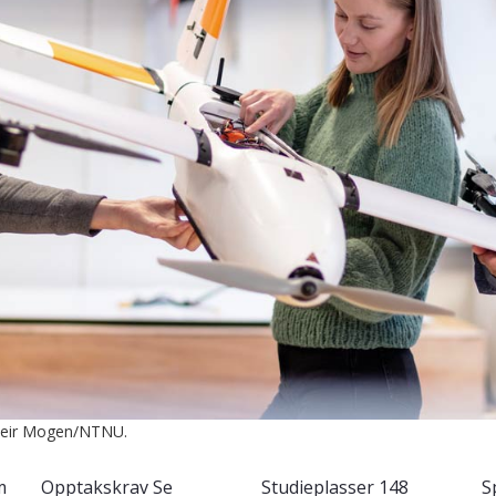
: Geir Mogen/NTNU.
m
Opptakskrav
Se
Studieplasser
148
S