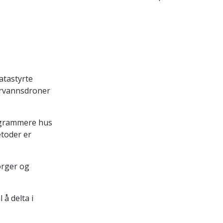
atastyrte
ndervannsdroner
rogrammere hus
etoder er
borger og
 å delta i