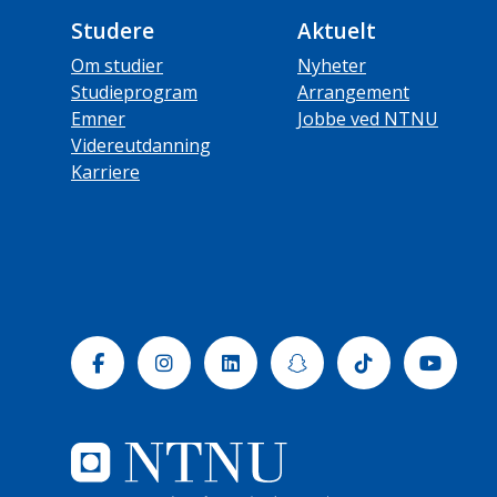
Studere
Aktuelt
Om studier
Nyheter
Studieprogram
Arrangement
Emner
Jobbe ved NTNU
Videreutdanning
Karriere
Facebook
Instagram
Linkedin
Snapchat
Tiktok
Yout