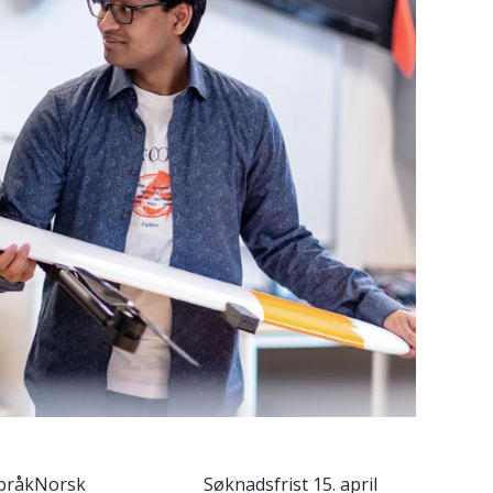
pråk
Norsk
Søknadsfrist
15. april