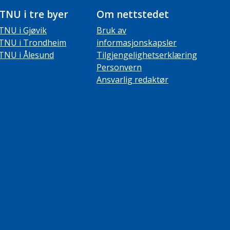
TNU i tre byer
Om nettstedet
TNU i Gjøvik
Bruk av
TNU i Trondheim
informasjonskapsler
TNU i Ålesund
Tilgjengelighetserklæring
Personvern
Ansvarlig redaktør