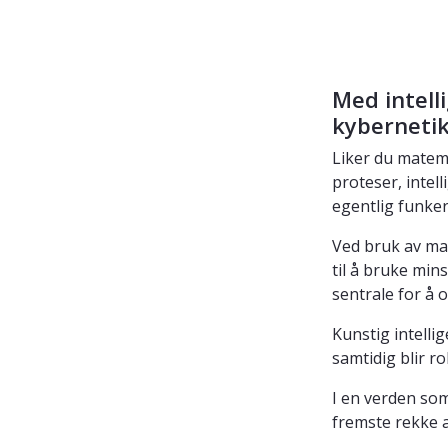
Med intell
kyberneti
Liker du matem
proteser, intell
egentlig funke
Ved bruk av ma
til å bruke min
sentrale for å
Kunstig intellig
samtidig blir 
I en verden som 
fremste rekke a