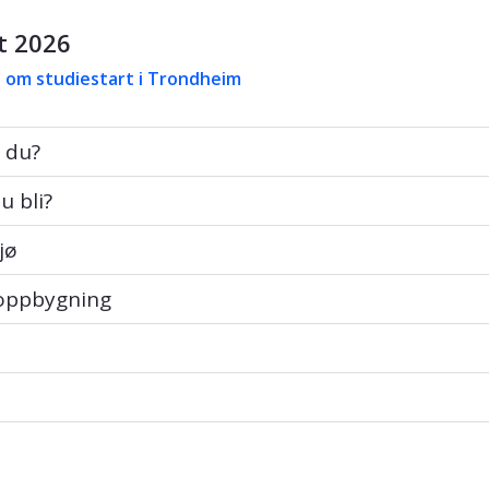
t 2026
 om studiestart i Trondheim
u?
 du?
li?
u bli?
jø
pbygning
 oppbygning