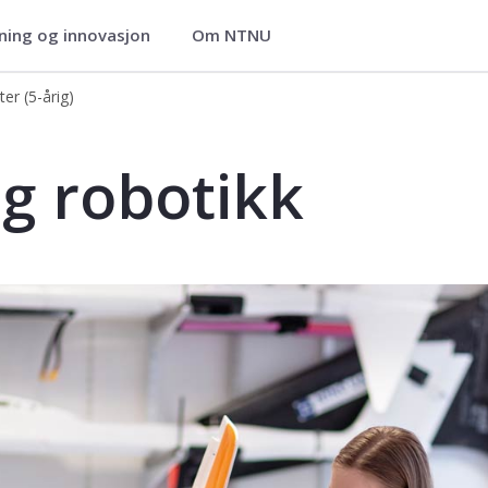
ning og innovasjon
Om NTNU
r (5-årig)
er (5-årig)
årig)
g robotikk