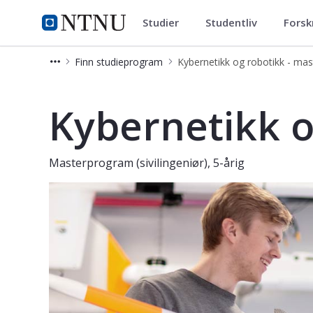
Studier
Studentliv
Forsk
Kybernetikk og robotikk - maste
NTNU Hjemmeside
Finn studieprogram
Kybernetikk og robotikk - mast
Kybernetikk og robotikk - master (5-
Kybernetikk o
Masterprogram (sivilingeniør), 5-årig