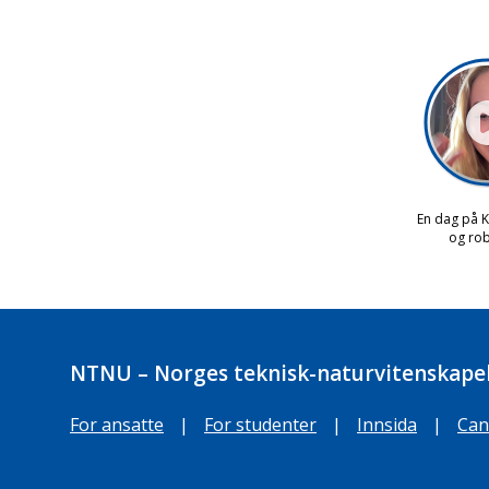
NTNU – Norges teknisk-naturvitenskapel
For ansatte
|
For studenter
|
Innsida
|
Can