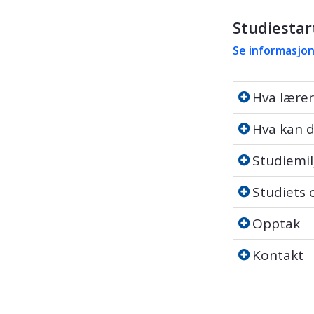
Studiestar
Se informasjon
Hva lærer d
Hva lærer
Hva kan du b
Hva kan d
Studiemiljø
Studiemil
Studiets op
Studiets
Opptak
Opptak
Kontakt
Kontakt