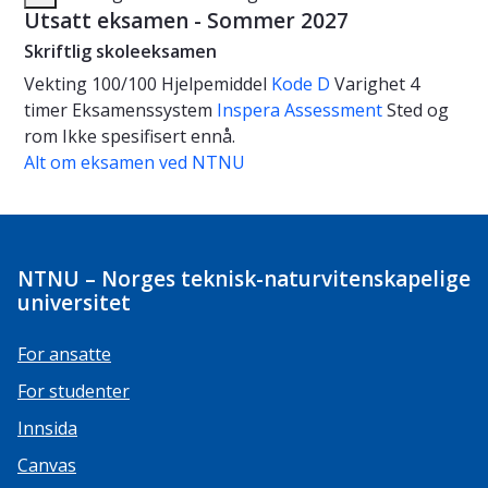
Utsatt eksamen - Sommer 2027
Skriftlig skoleeksamen
Vekting
100/100
Hjelpemiddel
Kode D
Varighet
4
timer
Eksamenssystem
Inspera Assessment
Sted og
rom
Ikke spesifisert ennå.
Alt om eksamen ved NTNU
NTNU – Norges teknisk-naturvitenskapelige
universitet
For ansatte
For studenter
Innsida
Canvas