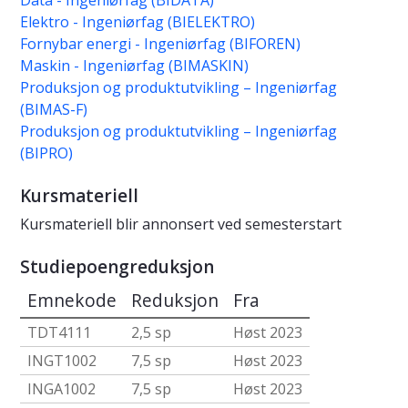
Data - Ingeniørfag (BIDATA)
Elektro - Ingeniørfag (BIELEKTRO)
Fornybar energi - Ingeniørfag (BIFOREN)
Maskin - Ingeniørfag (BIMASKIN)
Produksjon og produktutvikling – Ingeniørfag
(BIMAS-F)
Produksjon og produktutvikling – Ingeniørfag
(BIPRO)
Kursmateriell
Kursmateriell blir annonsert ved semesterstart
Studiepoengreduksjon
Emnekode
Reduksjon
Fra
TDT4111
2,5 sp
Høst 2023
INGT1002
7,5 sp
Høst 2023
INGA1002
7,5 sp
Høst 2023