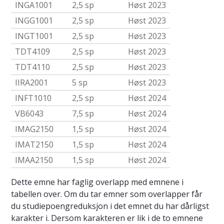
INGA1001
2,5 sp
Høst 2023
INGG1001
2,5 sp
Høst 2023
INGT1001
2,5 sp
Høst 2023
TDT4109
2,5 sp
Høst 2023
TDT4110
2,5 sp
Høst 2023
IIRA2001
5 sp
Høst 2023
INFT1010
2,5 sp
Høst 2024
VB6043
7,5 sp
Høst 2024
IMAG2150
1,5 sp
Høst 2024
IMAT2150
1,5 sp
Høst 2024
IMAA2150
1,5 sp
Høst 2024
Dette emne har faglig overlapp med emnene i
tabellen over. Om du tar emner som overlapper får
du studiepoengreduksjon i det emnet du har dårligst
karakter i. Dersom karakteren er lik i de to emnene