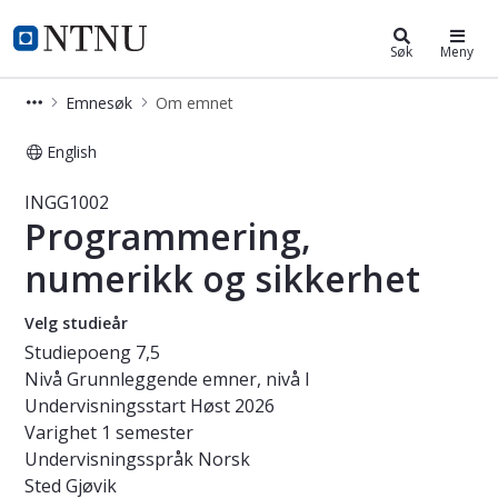
Studier
NTNU Hjemmeside
Søk
Meny
Emnesøk
Om emnet
English
Emne - Programmering, numerikk og
INGG1002
Programmering,
numerikk og sikkerhet
Velg studieår
Studiepoeng
7,5
Nivå
Grunnleggende emner, nivå I
Undervisningsstart
Høst 2026
Varighet
1 semester
Undervisningsspråk
Norsk
Sted
Gjøvik