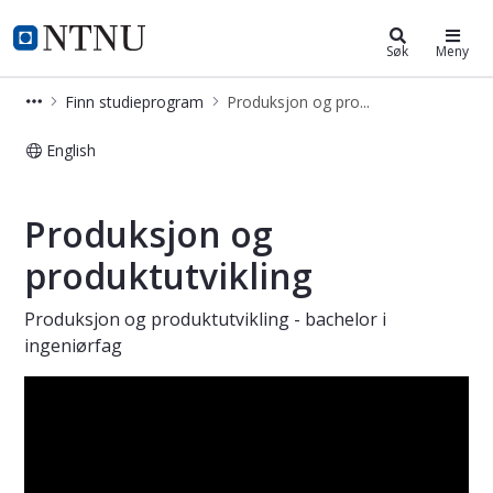
Produksjon og produktutvikling – b
NTNU Hjemmeside
Søk
Meny
Finn studieprogram
Produksjon og produktutvikling – bachelor i ingeniørfag
English
Produksjon og produktutvikling – bac
Produksjon og
produktutvikling
Produksjon og produktutvikling - bachelor i
ingeniørfag