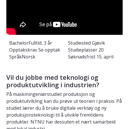
Bachelor
Fulltid, 3 år
Studiested
Gjøvik
Opptakskrav
Se opptak
Studieplasser
20
Språk
Norsk
Søknadsfrist
15. april
Vil du jobbe med teknologi og
produktutvikling i industrien?
På maskiningeniørstudiet produksjon og
produktutvikling kan du prøve ut teorien i praksis. På
studiet lærer du å bruke digitale verktøy og ny
produksjonsteknologi til å utvikle fremtidens
produkter. NTNU har dessuten et nært samarbeid
med lokal industri.