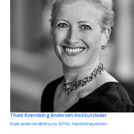
Thale Kvernberg Andersen
Instituttleder
thale.andersen@ntnu.no
NTNU Handelshøyskolen