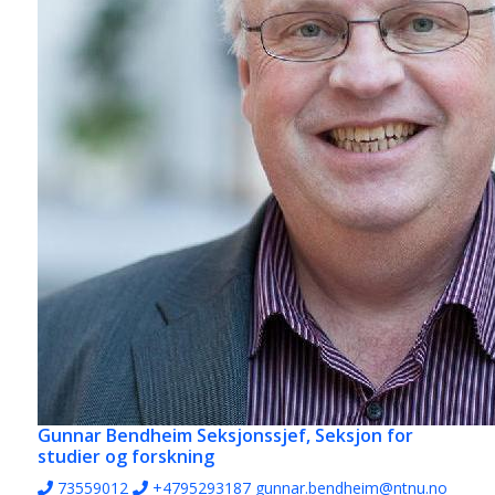
Gunnar Bendheim
Seksjonssjef, Seksjon for
studier og forskning
73559012
+4795293187
gunnar.bendheim@ntnu.no