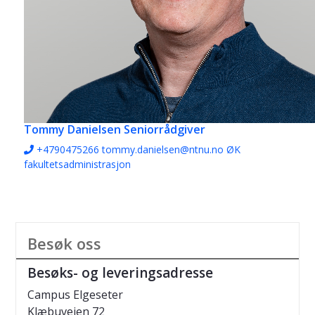
Tommy Danielsen
Seniorrådgiver
+4790475266
tommy.danielsen@ntnu.no
ØK
fakultetsadministrasjon
Besøk oss
Besøks- og leveringsadresse
Campus Elgeseter
Klæbuveien 72