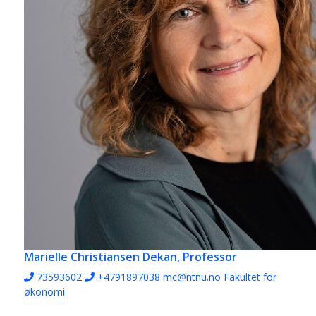
Marielle Christiansen
Dekan, Professor
73593602
+4791897038
mc@ntnu.no
Fakultet for
økonomi