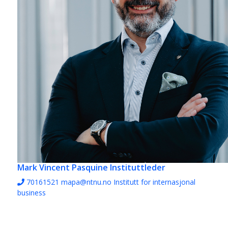
Mark Vincent Pasquine
Instituttleder
70161521
mapa@ntnu.no
Institutt for internasjonal
business