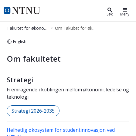
Fakultet for økonomi
NTNU Hjemmeside
Søk
Meny
Fakultet for økonomi
Om Fakultet for økonomi
English
Kontakt - Fakultet for økonomi
Om fakultetet
Strategi
Fremragende i koblingen mellom økonomi, ledelse og
teknologi
Strategi 2026-2035
Helhetlig økosystem for studentinnovasjon ved