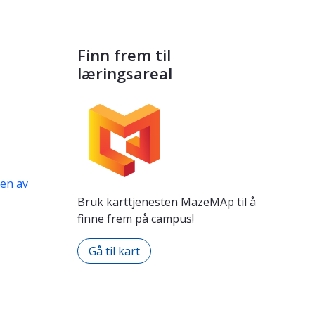
Finn frem til
læringsareal
gen av
Bruk karttjenesten MazeMAp til å
finne frem på campus!
Gå til kart