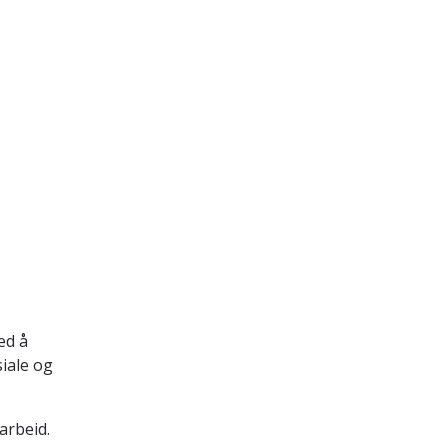
ed å
iale og
arbeid.