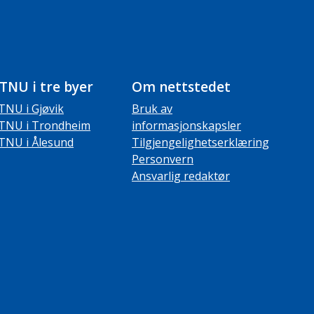
TNU i tre byer
Om nettstedet
TNU i Gjøvik
Bruk av
TNU i Trondheim
informasjonskapsler
TNU i Ålesund
Tilgjengelighetserklæring
Personvern
Ansvarlig redaktør