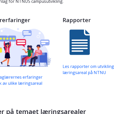
unnlag for NTNUS campusutvikling.
rerfaringer
Rapporter
Les rapporter om utviklin
læringsareal på NTNU
aglærernes erfaringer
 av ulike læringsareal
 på temaet læringsarealer