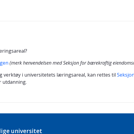
læringsareal?
ngen
(merk henvendelsen med Seksjon for bærekraftig eiendomsu
erktøy i universitetets læringsareal, kan rettes til
Seksjon
r utdanning.
ige universitet