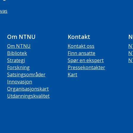
vas
Om NTNU
Kontakt
N
Om NTNU
Kontakt oss
N
Bibliotek
Finn ansatte
N
Strategi
Spør en ekspert
N
Forskning
Pressekontakter
Satsingsområder
Kart
Innovasjon
Organisasjonskart
Utdanningskvalitet
ube