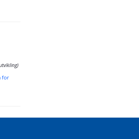
tvikling)
 for