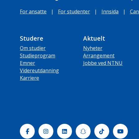
For ansatte
|
For studenter
|
Innsida
|
Can
Studere
Aktuelt
Om studier
Nyheter
Studieprogram
Arrangement
Emner
Jobbe ved NTNU
Videreutdanning
Karriere
Facebook
Instagram
Linkedin
Snapchat
Tiktok
Yout