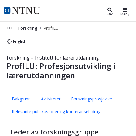
Institutt for lærerutdanning
NTNU Hjemmeside
Søk
Meny
Forskning
ProfILU
English
ProfILU – Forskning – Institutt for 
Forskning – Institutt for lærerutdanning
ProfILU: Profesjonsutvikling i
lærerutdanningen
Bakgrunn
Aktiviteter
Forskningsprosjekter
Relevante publikasjoner og konferansebidrag
Leder av forskningsgruppe