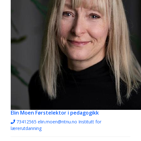
Elin Moen
Førstelektor i pedagogikk
73412565
elin.moen@ntnu.no
Institutt for
lærerutdanning