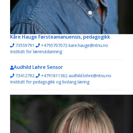
Kåre Hauge
Førsteamanuensis, pedagogikk
73559791
+4795707072
kare.hauge@ntnu.no
Institutt for lærerutdanning
Audhild Løhre
Sensor
73412792
+4791811362
audhild.lohre@ntnu.no
Institutt for pedagogikk og livslang læring