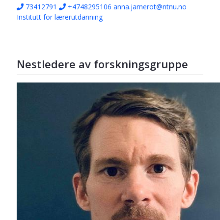
73412791
+4748295106
anna.jarnerot@ntnu.no
Institutt for lærerutdanning
Nestledere av forskningsgruppe