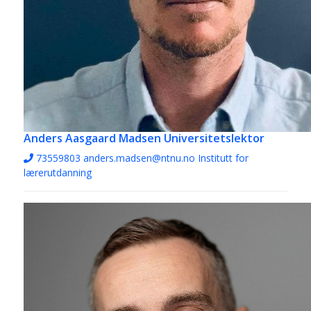
Anders Aasgaard Madsen
Universitetslektor
73559803
anders.madsen@ntnu.no
Institutt for
lærerutdanning