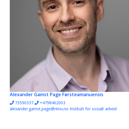
Alexander Gamst Page
Førsteamanuensis
73590337
+4798462003
alexander.gamst.page@ntnu.no
Institutt for sosialt arbeid