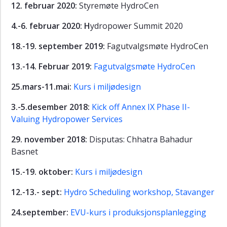
12. februar 2020:
Styremøte HydroCen
Fagutvalgsmøter
4.-6. februar 2020: H
ydropower Summit 2020
2021
18.-19. september 2019:
Fagutvalgsmøte HydroCen
Forskersamling
2021
13.-14. Februar 2019:
Fagutvalgsmøte HydroCen
Tidligere
25.mars-11.mai:
Kurs i miljødesign
arrangementer
i
3.-5.desember 2018:
Kick off Annex IX Phase II-
HydroCen
Valuing Hydropower Services
Klimaseminar
2022
29. november 2018:
Disputas: Chhatra Bahadur
Basnet
Målsetting
og
15.-19. oktober:
Kurs i miljødesign
strategi
12.-13.- sept:
Hydro Scheduling workshop, Stavanger
24.september:
EVU-kurs i produksjonsplanlegging