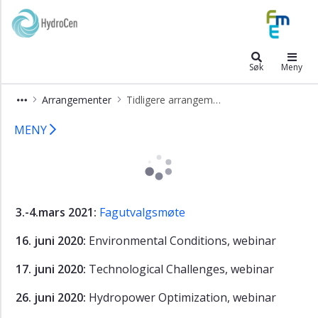
×
HydroCen
Fakta
Søk
Meny
om
HydroCen
Arrangementer
Tidligere arrangementer i HydroCen
Organisering
Tidligere arrangementer i HydroCen
MENY
Styret
Fagutvalg
Partnere
Arrangementer
3.-4.mars 2021:
Fagutvalgsmøte
Fagutvalgsmøter
2024
16. juni 2020:
Environmental Conditions, webinar
Fagutvalgsmøter
17. juni 2020:
Technological Challenges, webinar
2023
26. juni 2020:
Hydropower Optimization, webinar
Fagutvalgsmøter
2022