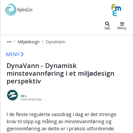
×
HydroCen
Vannkraftkonstruksjoner
Søk
Meny
Turbiner
og
Miljødesign
DynaVann
generatorer
DynaVann
MENY
Marked
og
DynaVann - Dynamisk
tjenester
minstevannføring i et miljødesign
Miljødesign
perspektiv
4.1
Politikk
og
samfunn
I de fleste regulerte vassdrag i dag er det strenge
4.2
krav til slipp og måling av minstevannføring og
Fiskevandring
gjennomføring av dette er i praksis utfordrende.
4.3