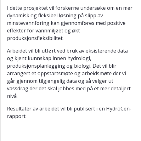
Miljødesign
I dette prosjektet vil forskerne undersøke om en mer
ved
dynamisk og fleksibel løsning på slipp av
fleksibel
minstevannføring kan gjennomføres med positive
vannkraft
effekter for vannmiljøet og økt
DynaVann
produksjonsfleksibilitet.
FishPass
Arbeidet vil bli utført ved bruk av eksisterende data
Collaboration
og kjent kunnskap innen hydrologi,
produksjonsplanlegging og biologi. Det vil blir
Artsmangfold
arrangert et oppstartsmøte og arbeidsmøte der vi
i
magasiner
går gjennom tilgjengelig data og så velger ut
vassdrag der det skal jobbes med på et mer detaljert
Miljødesign
nivå.
i
magasiner
Resultater av arbeidet vil bli publisert i en HydroCen-
Gytefisk
rapport.
-
Effektivt
antall