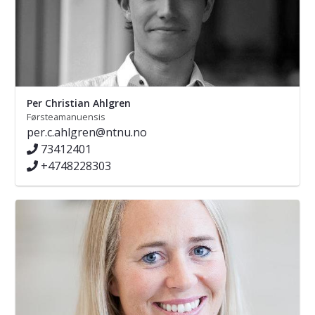
Per Christian Ahlgren
Førsteamanuensis
per.c.ahlgren@ntnu.no
73412401
+4748228303