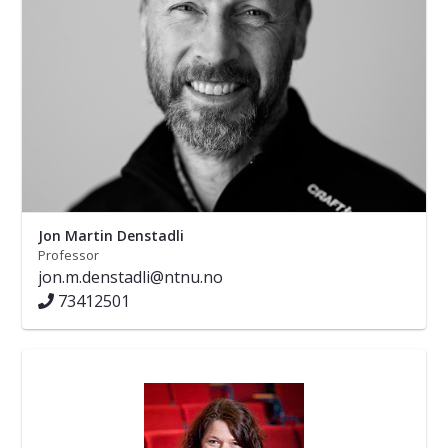
Jon Martin Denstadli
Professor
jon.m.denstadli@ntnu.no
73412501