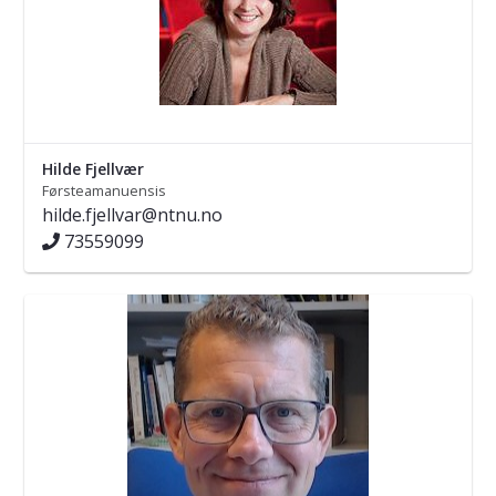
Hilde Fjellvær
Førsteamanuensis
hilde.fjellvar@ntnu.no
73559099