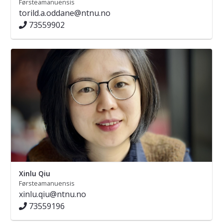
Førsteamanuensis
torild.a.oddane@ntnu.no
73559902
Xinlu Qiu
Førsteamanuensis
xinlu.qiu@ntnu.no
73559196