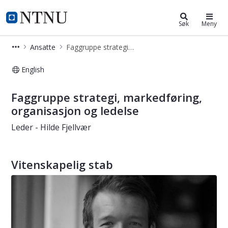
NTNU Handelshøyskolen
NTNU Hjemmeside
Søk
Meny
Ansatte
Faggruppe strategi, markedsføring, organisasjon og ledelse
English
Faggruppe strategi, markedsføring, 
Faggruppe strategi, markedføring,
organisasjon og ledelse
Leder - Hilde Fjellvær
Vitenskapelig stab