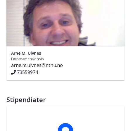
Arne M. Ulvnes
Førsteamanuensis
arne.m.ulvnes@ntnu.no
73559974
Stipendiater