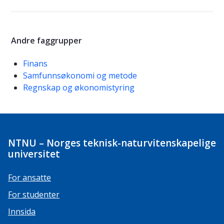
Andre faggrupper
Finans
Samfunnsøkonomi og metode
Regnskap og økonomistyring
NTNU – Norges teknisk-naturvitenskapelige
universitet
For ansatte
For studenter
Innsida