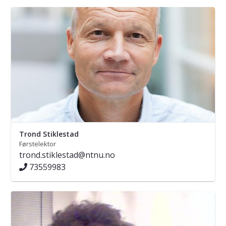
Trond Stiklestad
Førstelektor
trond.stiklestad@ntnu.no
73559983