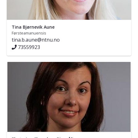
Tina Bjørnevik Aune
Førsteamanuensis
tina.b.aune@ntnu.no
73559923